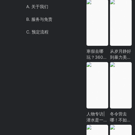
A. 关于我们
B. 服务与免责
C. 预定流程
寒假去哪
从岁月静好
玩？360°
到暴力美
带你玩转卡
学，这8种
帕莱全攻
奇特海洋生
略！吃喝玩
物，你可能
乐住行全给
一个都没有
你准备！
见过
人物专访|
冬令营去
潜水是一件
哪！不如带
很”爽“的
着孩子一起
事，但作为
去那温暖依