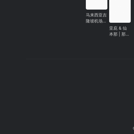
蝼蚁别想征
旧的仙本
服海洋！
那，马达京
马来西亚吉
吧！
隆坡机场不
完全攻略
亚庇 & 仙
本那 | 那些
不得不买的
美食和手信