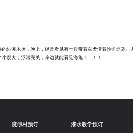
住的沙滩木屋，晚上，经常看见有士兵带着军犬沿着沙滩巡逻。
个小朋友，浮潜完美，岸边就能看见海龟！！！！
度假村预订
潜水教学预订