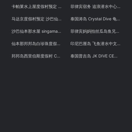
卡帕莱水上屋度假村预定 仙本那水屋 Kapalai岛 诗巴丹潜水 – 潜客假期
菲律宾宿务 追浪潜水中心 PADI OW/AOW和 PADI FREE DIVING考证考牌教学课程潜水证
马达京度假村预定 沙巴仙本那诗巴丹Mataking岛 潜水浮潜套餐 潜客
泰国涛岛 Crystal Dive 龟岛潜水 PADI OW/AOW 考证教学课程 潜水证
沙巴仙本那水屋 singamata 新佳马达潜水度假村预定 跳岛游
菲律宾妈妈拍丝瓜岛鱼兄弟 PADI OW潜水考证教学课程 Malapascua
仙本那邦邦岛白珍珠度假村Pom Pom Mussah Poteh Resort 邦邦岛海景房园林房预定 仙本那 潜客
印尼巴厘岛 飞鱼潜水中文教练 PADI OW/AOW潜水考证教学课程
邦邦岛西里伯斯度假村 Celebes Beach resort 仙本那沙滩屋预定 潜客
泰国普吉岛 JK DIVE CENTER 潜水课程OW+AOW中文考证PADI 免费接送 中文教练