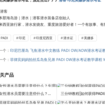
尼美娜多潜水考证，预定点击》》》
潜客 印尼美娜多潜水考证
 潜客
本那海岛游｜潜水｜潜客潜水装备店创始人
来西亚旅行家，潜水发烧友、重度旅游爱好者！一个有故事、有
PADI
印尼
印度尼西亚
潜水证
美娜多
一个：
印尼巴厘岛 飞鱼潜水中文教练 PADI OW/AOW潜水考证
一个：
菲律宾妈妈拍丝瓜岛鱼兄弟 PADI OW潜水考证教学课程 Mal
关产品
女性潜水员需要注意些什么？生理期算个啥，这才是最重要的！