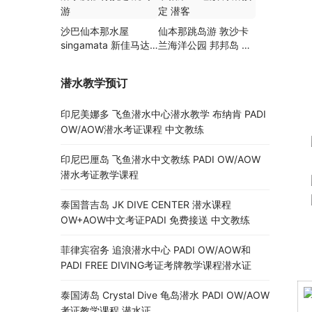
沙巴仙本那水屋
仙本那跳岛游 敦沙卡
singamata 新佳马达
兰海洋公园 邦邦岛 卡
潜水度假村预定 跳岛
帕莱 巴瑶族 浮潜预定
游
潜客
潜水教学预订
印尼美娜多 飞鱼潜水中心潜水教学 布纳肯 PADI
OW/AOW潜水考证课程 中文教练
印尼巴厘岛 飞鱼潜水中文教练 PADI OW/AOW
潜水考证教学课程
泰国普吉岛 JK DIVE CENTER 潜水课程
OW+AOW中文考证PADI 免费接送 中文教练
菲律宾宿务 追浪潜水中心 PADI OW/AOW和
PADI FREE DIVING考证考牌教学课程潜水证
泰国涛岛 Crystal Dive 龟岛潜水 PADI OW/AOW
考证教学课程 潜水证