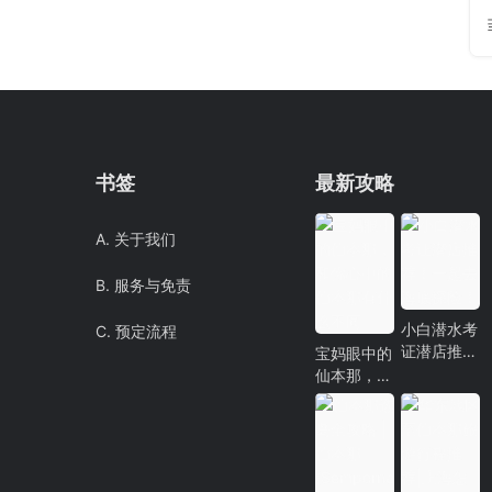
书签
最新攻略
A. 关于我们
B. 服务与免责
小白潜水考
C. 预定流程
证潜店推
宝妈眼中的
荐！一起去
仙本那，和
海底探险！
你心中的仙
本那有什么
不同