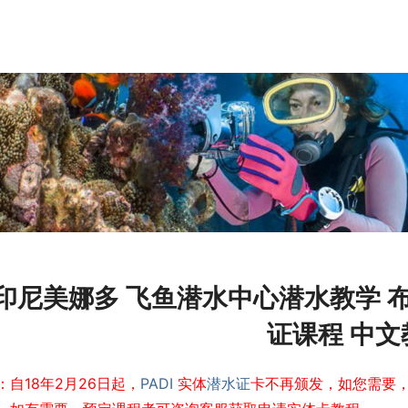
印尼美娜多 飞鱼潜水中心潜水教学 布纳
证课程 中文
：自18年2月26日起，
PADI
 实体
潜水证
卡不再颁发，如您需要