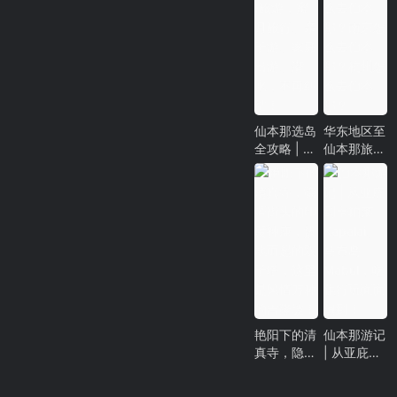
仙本那选岛
华东地区至
全攻略 | 仙
仙本那旅游
本那
行程推荐|
(Semporna
上海怎么去
)旅游，蜜
仙本那？南
月旅行、亲
京怎么去仙
子游、家庭
本那？杭州
出游、潜
怎么去仙本
水，不再纠
那？
结！
艳阳下的清
仙本那游记
真寺，隐匿
| 从亚庇到
街头的印度
卡帕莱
神庙，拔地
Kapalai、