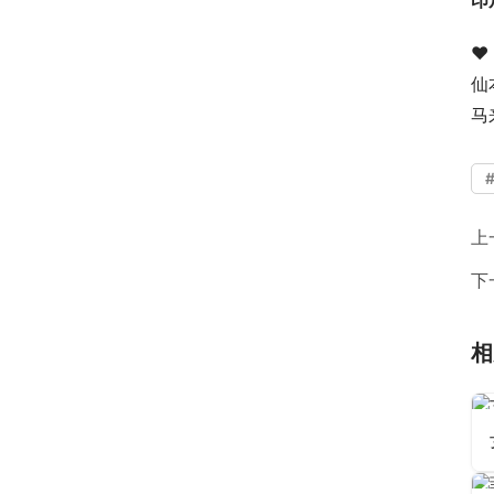
印
♥
仙
马
上
下
相