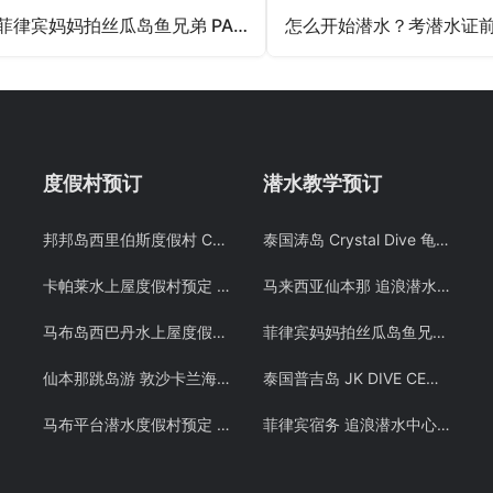
菲律宾妈妈拍丝瓜岛鱼兄弟 PADI OW潜水考证教学课程 Malapascua
度假村预订
潜水教学预订
邦邦岛西里伯斯度假村 Celebes Beach resort 仙本那沙滩屋预定 潜客
泰国涛岛 Crystal Dive 龟岛潜水 PADI OW/AOW 考证教学课程 潜水证
卡帕莱水上屋度假村预定 仙本那水屋 Kapalai岛 诗巴丹潜水 – 潜客假期
马来西亚仙本那 追浪潜水 OW/AOW考证教学课程 军舰岛免费DSD体验潜水 自由潜 Free Diving 中文教学
马布岛西巴丹水上屋度假村swv仙本那水屋潜水考证度假村预订
菲律宾妈妈拍丝瓜岛鱼兄弟 PADI OW潜水考证教学课程 Malapascua
仙本那跳岛游 敦沙卡兰海洋公园 邦邦岛 卡帕莱 巴瑶族 浮潜预定 潜客
泰国普吉岛 JK DIVE CENTER 潜水课程OW+AOW中文考证PADI 免费接送 中文教练
马布平台潜水度假村预定 Seaventures Rig 仙本那潜水诗巴丹岛 潜客
菲律宾宿务 追浪潜水中心 PADI OW/AOW和 PADI FREE DIVING考证考牌教学课程潜水证