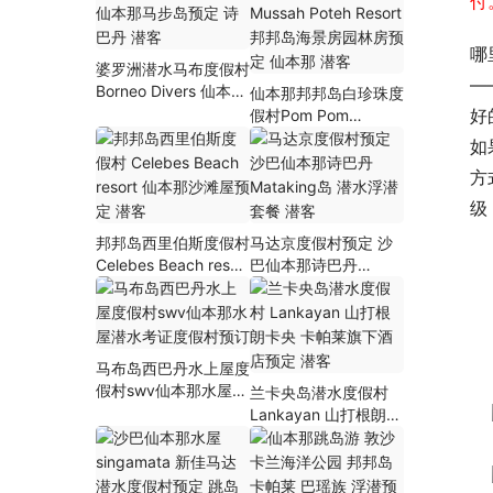
付
哪
婆罗洲潜水马布度假村
—
Borneo Divers 仙本那
仙本那邦邦岛白珍珠度
马步岛预定 诗巴丹 潜
好
假村Pom Pom
客
Mussah Poteh Resort
如
邦邦岛海景房园林房预
方
定 仙本那 潜客
级
邦邦岛西里伯斯度假村
马达京度假村预定 沙
Celebes Beach resort
巴仙本那诗巴丹
仙本那沙滩屋预定 潜
Mataking岛 潜水浮潜
客
套餐 潜客
马布岛西巴丹水上屋度
假村swv仙本那水屋潜
兰卡央岛潜水度假村
水考证度假村预订
Lankayan 山打根朗卡
央 卡帕莱旗下酒店预
定 潜客