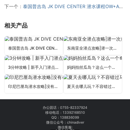
下一个：
泰国普吉岛 JK DIVE CENTER 潜水课程OW+AOW中文考证PADI 免费接送 中文教练
相关产品
泰国普吉岛 JK DIVE CENTER 潜水课程OW+AOW中文考证PADI 免费接送 中文教练
东南亚全潜点攻略|潜一次就“中毒”的超高性价比之旅！
3分钟攻略 | 新手入门潜点到底该怎么选？
妈妈拍丝瓜岛？这么一个奇葩名字的岛居然是大热的潜水考证点！
印尼巴厘岛潜水攻略|没有在这里潜水过，算是什么潜水员？
夏天去哪儿玩？不容错过马来西亚这3个岛，堪比马尔代夫大溪地的海岛！
办公固话：
0755-82337924
移动电话：
13392168510
QQ：138836099
微信公众号：chinadiver
微信客服: