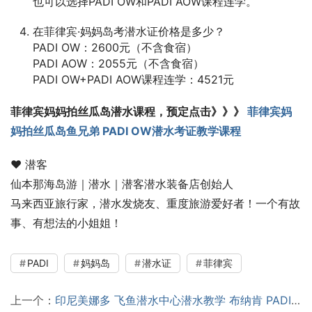
也可以选择PADI OW和PADI AOW课程连学。
在菲律宾·妈妈岛考潜水证价格是多少？
PADI OW：2600元（不含食宿）
PADI AOW：2055元（不含食宿）
PADI OW+PADI AOW课程连学：4521元
菲律宾妈妈拍丝瓜岛潜水课程，预定点击》》》 
菲律宾妈
妈拍丝瓜岛鱼兄弟 PADI OW潜水考证教学课程
♥ 潜客
仙本那海岛游｜潜水｜潜客潜水装备店创始人
马来西亚旅行家，潜水发烧友、重度旅游爱好者！一个有故
事、有想法的小姐姐！
PADI
妈妈岛
潜水证
菲律宾
上一个：
印尼美娜多 飞鱼潜水中心潜水教学 布纳肯 PADI OW/AOW潜水考证课程 中文教练