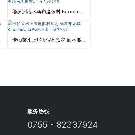
店预定 潜客
婆罗洲潜水马布度假村 Borneo Divers 仙本那马步岛预定 诗巴丹 潜客
诗巴丹岛 潜客
卡帕莱水上屋度假村预定 仙本那水屋 Kapalai岛 诗巴丹潜水 – 潜客假期
服务热线
0755 - 82337924