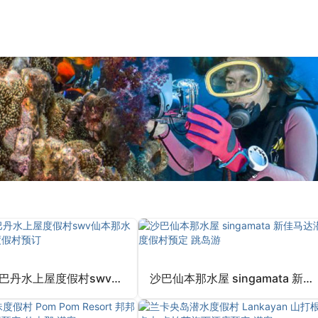
马布岛西巴丹水上屋度假村swv仙本那水屋潜水考证度假村预订
沙巴仙本那水屋 singamata 新佳马达潜水度假村预定 跳岛游