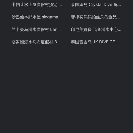
卡帕莱水上屋度假村预定 仙本那水屋 Kapalai岛 诗巴丹潜水 – 潜客假期
泰国涛岛 Crystal Dive 龟岛潜水 PADI OW/AOW 考证教学课程 潜水证
沙巴仙本那水屋 singamata 新佳马达潜水度假村预定 跳岛游
菲律宾妈妈拍丝瓜岛鱼兄弟 PADI OW潜水考证教学课程 Malapascua
兰卡央岛潜水度假村 Lankayan 山打根朗卡央 卡帕莱旗下酒店预定 潜客
印尼美娜多 飞鱼潜水中心潜水教学 布纳肯 PADI OW/AOW潜水考证课程 中文教练
婆罗洲潜水马布度假村 Borneo Divers 仙本那马步岛预定 诗巴丹 潜客
泰国普吉岛 JK DIVE CENTER 潜水课程OW+AOW中文考证PADI 免费接送 中文教练