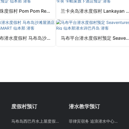
邦邦岛龙珠度假村 Pom Pom Resort 邦邦岛水屋沙滩屋预定 仙本那 潜客
兰卡央岛潜水度假村 Lankayan 山打根朗卡央 卡帕莱旗下酒
诗巴丹马布潜水度假村 马布岛沙滩屋酒店预定 Mabul SMART 仙本那 潜客
马布平台潜水度假村预定 Seaventures Rig 仙本那潜水
度假村预订
潜水教学预订
马布岛西巴丹水上屋度假村swv仙本那水屋潜水考证度假村预订
菲律宾宿务 追浪潜水中心 PADI OW/AOW和 PADI FREE DIVING考证考牌教学课程潜水证