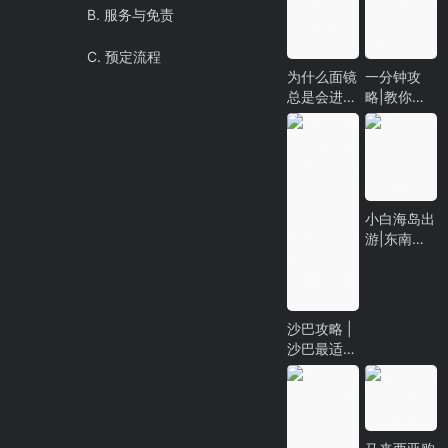
B. 服务与免责
C. 预定流程
为什么面镜
一分钟攻
总是会进
略|教你如
水？或许你
何快速获得
没这种操
诗巴丹潜水
作！
名额
小白海岛出
游|东南亚
热门海岛选
岛指南
沙巴攻略 |
沙巴最适合
亲子游的地
方——邦邦
岛Pom
Pom、兰卡