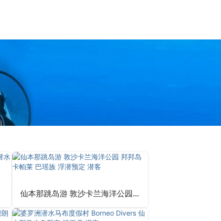
仙本那跳岛游 敦沙卡兰海洋公园 邦邦岛 卡帕莱 巴瑶族 浮潜预定 潜客