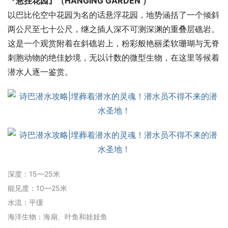
『悬挂花园』（HANGING GARDEN ）
以巴比伦空中花园为名的话悬浮花园，地势涵括了一个倾斜
两公尺至七十公尺，继之插人深不可测深渊的重叠层礁岩。
这是一个观赏附着在斜礁岩上，粉彩般艳丽柔软珊瑚与无脊
刺胞动物的绝佳妙境，无以计数的微型生物，在这里等候着
潜水人逐一鉴赏。
深度：15—25米
能见度：10—25米
水流：平缓
海洋生物：海扇、叶鱼和娃娃鱼