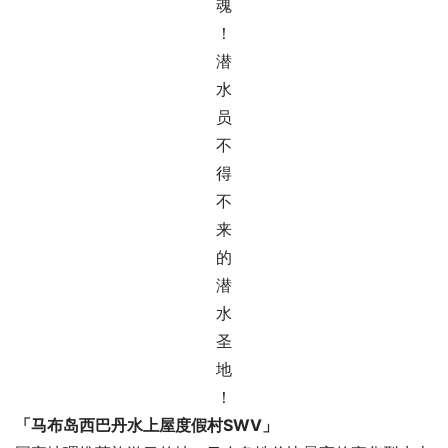
「马布岛西巴丹水上屋度假村SWV」