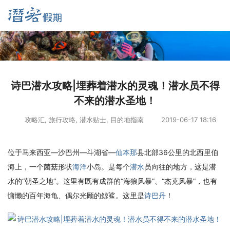
诗巴潜水攻略|埋葬着潜水的灵魂！潜水员不得
不来的潜水圣地！
攻略汇
,
旅行攻略
,
潜水贴士
,
目的地指南
2019-06-17 18:16
位于马来西亚—沙巴州—斗湖省—
仙本那
县北部36公里的北西里伯
海上，一个菌菇形状
海洋
小岛。是每个
潜水
员向往的地方，这是潜
水的“朝圣之地”。这里有既有成群的“海狼风暴”、“杰克风暴”，也有
慵懒的百年海龟、偶尔光顾的鲸鲨。这里是
诗巴丹
！