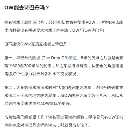
OW能去诗巴丹吗？
拥有潜水证就能诗巴丹，部分潜店/度假村要求AOW，但很多潜店或
度假村是没有明确要求潜水证的等级，OW可以去诗巴丹!
但不建议OW学完后直接就去诗巴丹：
第一，诗巴丹的陡坡 (The Drop Off)
潜点
，5米的浅滩之后就是垂直
落下600至700米深的陡崖，加之某些潜点有流，从安全的角度考虑
需练好中性浮力以应对各种水下突发状况。
第二，大多数潜水员潜水时对”大货”的兴趣更浓厚，诗巴丹的礁鲨在
水深二三十米的地方较为聚集，而OW的最大深度为十八米，所以从
尽兴的角度来讲显然AOW能玩的更嗨。
当然如果已经积累了几十潜甚至过百潜的经验，即使是只有OW证书
也能够应对诗巴丹这样的潜点，那就另当别论了。