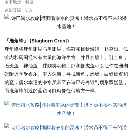
水下地形：斜坡
建议等级：OW
『鹿角峰』 (Staghorn Crest)
鹿角峰将鹿角珊瑚与黑珊瑚，海鞭和桶状海绵一起突出。浅
滩内和周围通常有大量的海洋生物，并且在墙上。引金鱼，
石斑鱼，神仙鱼，裸鳃类动物，虾和虾虎鱼可以让你在珊瑚
礁附近享受娱乐。潜入深海，寻找海龟，蝠鲼，白鳍礁鲨和
豹鲨，偶尔幸运的潜水员甚至在诗巴丹岛遇到扇形双髻鲨，
而鹿角峰附近的蓝色可能就像任何地方一样。