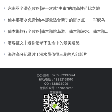
东南亚全潜点攻略|潜一次就“中毒”的超高性价比之旅！
仙本那潜水免费|仙本那最适合新手的潜水点——军舰岛！免费体验潜水大赠送！
仙本那旅行全攻略|仙本那跳岛游、仙本那潜水、仙本那签证机票办理，你要的统统给你准备！
潜客征文 | 邀你记录下生命中的最美遇见
海洋高分纪录片 ! 潜水员值得三刷的八部影片
办公固话：
0755-82337924
移动电话：
13392168510
QQ：138836099
微信公众号：chinadiver
微信客服: