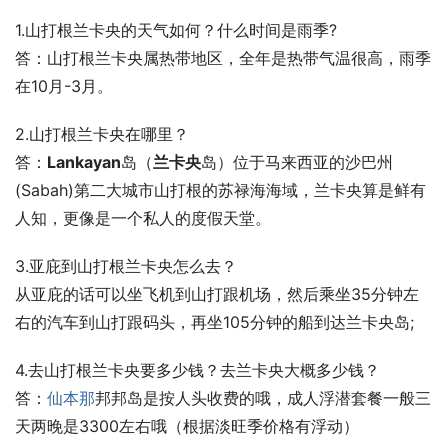
1.山打根兰卡央的天气如何？什么时间是雨季?
答：山打根兰卡央属热带地区，全年是热带气温很高，雨季
在10月-3月。
2.山打根兰卡央在哪里？
答：
Lankayan
岛（
兰卡央
岛）位于马来西亚的沙巴州
(Sabah)第二大城市山打根的苏禄海海域，兰卡央算是鲜有
人知，更像是一个私人的度假天堂。
3.亚庇到山打根兰卡央怎么去？
从亚庇的话可以坐飞机到山打跟机场，然后乘坐35分钟左
右的汽车到山打跟码头，再坐105分钟的船到达兰卡央岛;
4.去山打根兰卡央要多少钱？去兰卡央大概多少钱？
答：
仙本那
邦邦岛是按人头收费的哦，成人浮潜套餐一般三
天两晚是3300左右哦（根据淡旺季价格有浮动）