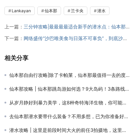
Lankayan
仙本那
兰卡央
潜水
上一篇：
三分钟攻略|最最最最适合新手的潜水点：仙本那军舰岛
下一篇：
网络盛传“沙巴唯美食与日落不可辜负”，到底沙巴有什么好吃的美食呢？
相关分享
仙本那自由行攻略|除了卡帕莱，仙本那最值得一去的度假村——马达京
仙本那攻略 | 仙本那跳岛游如何选？9大岛屿！3条路线！任选一天畅玩仙本那！
从岁月静好到暴力美学，这8种奇特海洋生物，你可能一个都没有见过
去仙本那潜水要带什么装备？不用多想，已为你准备好800元潜水用品大礼包！
潜水攻略 | 这里是前段时间大火的前任3拍摄地，这里是潜水界的麦加——美娜多！