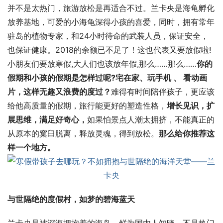
并不是太热门，旅游放松是再适合不过。兰卡央是海龟孵化
放养基地，可爱的小海龟深得小孩的喜爱，同时，拥有常年
驻岛的植物专家，和24小时待命的武装人员，保证安全，
也保证健康。2018的余额已不足了！这也代表又要放假啦!
小朋友们要放寒假,大人们也该放年假,那么……那么……
你的
假期和小孩的假期是怎样过呢?宅在家、
玩手机 、 看动画
片，这样无趣又浪费的度过？
难得有时间陪伴孩子，更应该
给他高质量的假期，旅行能更好的塑造性格，
增长见识，扩
展思维，满足好奇心，
如果怕景点人潮太拥挤，不能真正的
从原本的窠臼脱离，释放灵魂，得到放松。
那么给你推荐这
样一个地方。
与世隔绝的度假村，如梦的碧海蓝天
兰卡央是被深海拥抱着的海岛，鲜为国内人知晓，不是热门