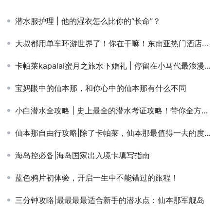
潜水服护理 | 他的湿衣怎么比你的“长命”？
大叔都用单车环游世界了！你在干嘛！东南亚热门酒店推荐，选一个出发吧！
卡帕莱kapalai蜜月之旅水下婚礼 | 停留在小马代最浪漫的时刻
宝妈眼中的仙本那，和你心中的仙本那有什么不同
小白潜水全攻略 | 史上最全的潜水考证攻略！带你全方位认识潜水
仙本那自由行攻略|除了卡帕莱，仙本那最值得一去的度假村——马达京
海岛控必备|海岛国家出入境卡填写指南
蓝色鸦片初体验，开启一生中不能错过的旅程！
三分钟攻略|最最最最适合新手的潜水点：仙本那军舰岛