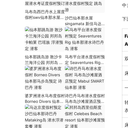
中
马布岛西巴丹水上屋度
假村swv仙本那水屋潜
沙巴仙本那水屋
下
水考证度假村预订
singamata 新佳马达
潜水度假村预定 跳岛
游
F
A
仙本那跳岛游 敦沙卡
马布平台潜水度假村预
兰海洋公园 邦邦岛 卡
定 Seaventures Rig
帕莱 巴瑶族 浮潜预定
仙本那潜水诗巴丹岛
潜客
潜客
婆罗洲潜水马布度假村
诗巴丹马布潜水度假村
Borneo Divers 仙本那
马布岛沙滩屋酒店预定
马步岛预定 诗巴丹 潜
Mabul SMART 仙本那
客
潜客