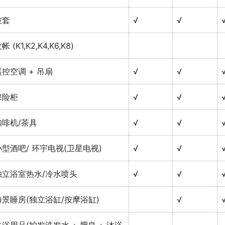
被套
√
√
帐 (K1,K2,K4,K6,K8)
遥控空调 + 吊扇
√
√
保险柜
√
√
咖啡机/茶具
√
√
小型酒吧/ 环宇电视(卫星电视)
√
√
独立浴室热水/冷水喷头
√
√
海景睡房(独立浴缸/按摩浴缸)
√
洗浴用品(护发洗发水 + 肥皂 + 沐浴