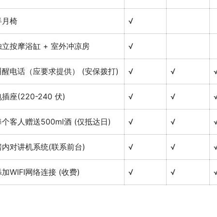
半月椅
√
独立按摩浴缸 + 室外冲凉房
√
叫醒电话（应要求提供） (安保拨打)
√
√
插座(220-240 伏)
√
√
每个客人赠送500ml酒 (仅抵达日)
√
√
房内对讲机系统(联系前台)
√
√
加WIFI网络连接 (收费)
√
√