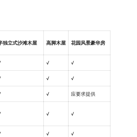
半独立式沙滩木屋
高脚木屋
花园风景豪华房
√
√
√
√
√
√
√
√
应要求提供
√
√
√
√
√
√