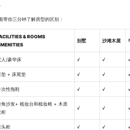
）
面带你三分钟了解房型的区别：
ACILITIES & ROOMS
别墅
沙滩木屋
MENITIES
双人/豪华床
√
√
床垫 + 床尾垫
√
√
一次性拖鞋
√
√
转角沙发+ 梳妆台和梳妆椅 + 木质
√
√
衣柜
床头柜
√
√