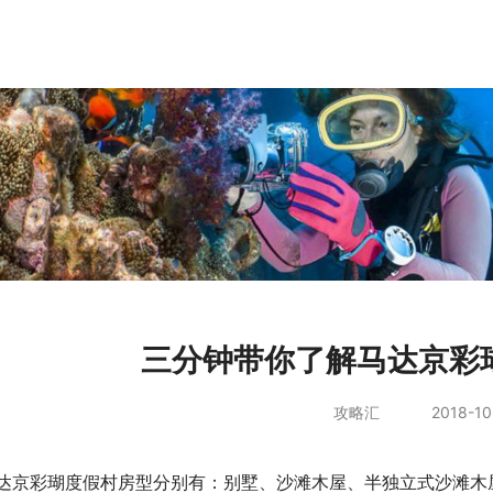
三分钟带你了解马达京彩
攻略汇
2018-10-
达京彩瑚度假村房型分别有：别墅、沙滩木屋、半独立式沙滩木