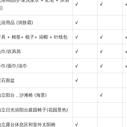
√
√
)
洗浴用品 (润肤霜)
√
具 + 棉签+ 梳子+ 浴帽 + 针线包
√
√
毛巾/吹风筒
√
√
手巾/面巾/浴巾
√
√
双石面盆
√
独立阳台，沙滩椅 (海景)
√
独立日光浴阳台庭园椅子(花园景色)
独立露台休息区和室外太阳椅
√