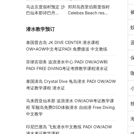
马达京度假村预定 沙
邦邦岛西里伯斯度假村
巴仙本那诗巴丹
Celebes Beach resort
Mataking岛 潜水浮潜
仙本那沙滩屋预定 潜
套餐 潜客
客
蚊
潜水教学预订
泰国普吉岛 JK DIVE CENTER 潜水课程
OW+AOW中文考证PADI 免费接送 中文教练
菲律宾宿务 追浪潜水中心 PADI OW/AOW和
PADI FREE DIVING考证考牌教学课程潜水证
泰国涛岛 Crystal Dive 龟岛潜水 PADI OW/AOW
考证教学课程 潜水证
马来西亚仙本那 追浪潜水 OW/AOW考证教学课
程 军舰岛免费DSD体验潜水 自由潜 Free Diving
中文教学
印尼巴厘岛 飞鱼潜水中文教练 PADI OW/AOW
潜水考证教学课程