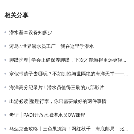
相关分享
潜水基本设备知多少
涛岛⭐世界潜水员工厂，我在这里学潜水
脚蹼护理| 学会正确保养脚蹼，下次才能游得更远更轻松！
寒假带孩子去哪玩？不如拥抱与世隔绝的海洋天堂——兰卡央
海洋高分纪录片 ! 潜水员值得三刷的八部影片
出游必读|整理行李，你只需要做好的两件事情
考证 | PADI开放水域潜水员OW课程
马达京全攻略丨三色果冻海！网红秋千！海底邮局！比巴厘岛更浪漫！