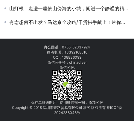
山打根，走进一座依山傍海的小城，闯进一个静谧的精灵王国，遇见不一样的沙巴！
有念想何不出发？马达京全攻略/干货拱手献上！带你看尽马达京的所有色彩！
办公固话：
0755-82337924
移动电话：
13392168510
QQ：138836099
微信公众号：chinadiver
微信客服:
保存二维码图片，使用微信扫一扫，添加客服
Copyright © 2018 深圳市壹路贸易有限公司 潜客 版权所有
粤
I
C
CP
备
2
0
24
238048
号