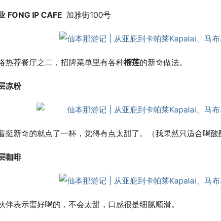
 FONG IP CAFE
加雅街100号
络热荐餐厅之二，招牌菜单里有各种
榴莲
的新奇做法。
层凉粉
着挺新奇的就点了一杯，觉得有点太甜了。（我果然只适合喝酸
层咖啡
伙伴表示蛮好喝的，不会太甜，口感很是细腻顺滑。