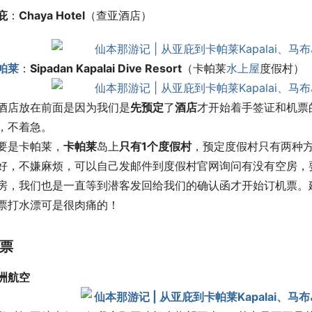
庇
：
Chaya Hotel
（查亚酒店）
帕莱
：
Sipadan Kapalai Dive Resort
（卡帕莱
水上屋
度假村）
酒店放在前面是因为我们是
先
预定
了
酒店
才开始着手签证和机票
，不着急。
要是卡帕莱，
卡帕莱
岛上
只有
1
个度假村
，预定度假村只有两种方法
好，不嫌麻烦，可以自己发邮件到度假村官网询问有没有空房，
房，我们也是一直等到潜客发回给我们的确认函才开始订机票。
票打水漂可是很肉痛的！
票
洲航空