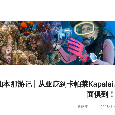
仙本那游记 | 从亚庇到卡帕莱Kapal
面俱到
攻略汇
2018-11-