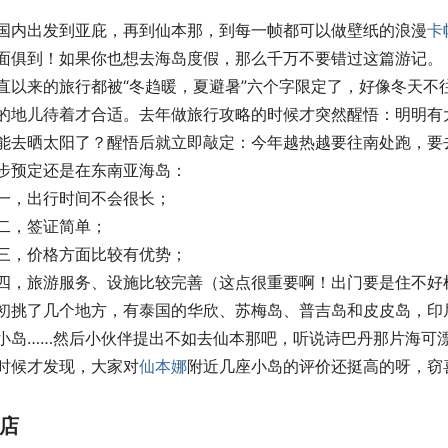
国内出发到亚庇，再到仙本那，到每一帧都可以做壁纸的浪漫
卡
面俱到！如果你也想去海岛度假，那么千万不要错过这篇游记。
直以来的旅行都被“冬趋暖，夏避暑”六个字限定了，好像冬天不
的地儿待着才合适。去年做旅行攻略的时候才突然醒悟：明明有
能去晒太阳了？醒悟后就立即敲定：今年越热越要往南处跑，要
步预定还是在东南亚海岛：
一，出行时间不会很长；
二，签证简单；
三，价格方面比较有优势；
四，旅游服务、设施比较完善（这点很重要啊！出门要是住不好
初挑了几个地方，有泰国的华欣、苏梅岛、普吉岛和皮皮岛，印
小岛……然后小伙伴提出不如去仙本那吧，听说诗巴丹那片海可
时候才发现，大家对
仙本娜
附近几座小岛的评价还挺高的呀，窃喜
店