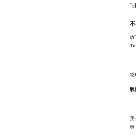
飞
不
放
Te
攻
酸
我
爽