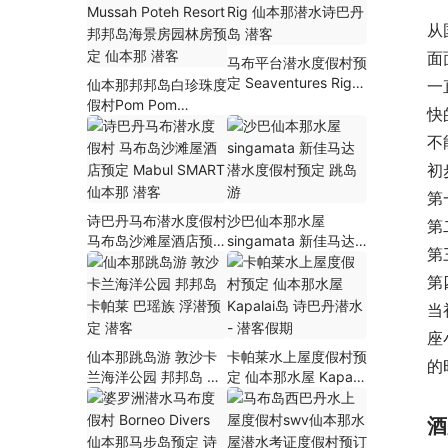
从
面
马布平台潜水度假村预
定 Seaventures Rig
一
仙本那邦邦岛白珍珠度
仙本那潜水诗巴丹岛
假村Pom Pom
快
潜客
Mussah Poteh Resort
不
邦邦岛海景房园林房预
定 仙本那 潜客
初
第
诗巴丹马布潜水度假村
沙巴仙本那水屋
第
马布岛沙滩屋酒店预定
singamata 新佳马达
第
Mabul SMART 仙本那
潜水度假村预定 跳岛
第
潜客
游
当
座
仙本那跳岛游 敦沙卡
卡帕莱水上屋度假村预
的
兰海洋公园 邦邦岛 卡
定 仙本那水屋 Kapalai
帕莱 巴瑶族 浮潜预定
岛 诗巴丹潜水 – 潜客
潜客
假期
酒