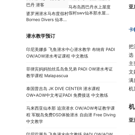
亚
马布岛西巴丹水上屋度
假村swv仙本那水屋潜
婆罗洲潜水马布度假村
水考证度假村预订
Borneo Divers 仙本那
马步岛预定 诗巴丹 潜
卡
客
潜水教学预订
把
印尼美娜多 飞鱼潜水中心潜水教学 布纳肯 PADI
选
OW/AOW潜水考证课程 中文教练
主
菲律宾妈妈拍丝瓜岛鱼兄弟 PADI OW潜水考证
文
教学课程 Malapascua
满
机
泰国普吉岛 JK DIVE CENTER 潜水课程
OW+AOW中文考证PADI 免费接送 中文教练
机
马来西亚仙本那 追浪潜水 OW/AOW考证教学课
程 军舰岛免费DSD体验潜水 自由潜 Free Diving
亚
中文教学
印尼巴厘岛 飞鱼潜水中文教练 PADI OW/AOW