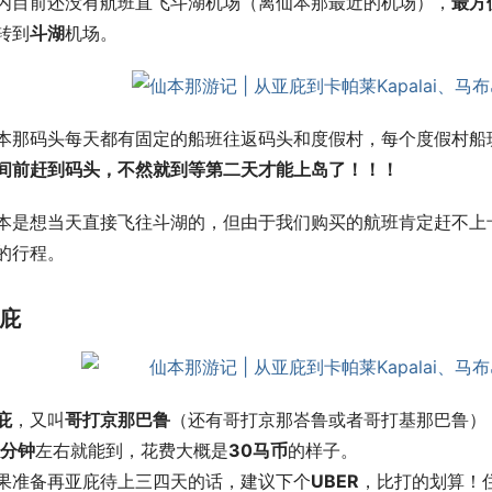
内目前还没有航班直飞斗湖机场（离仙本那最近的机场），
最方
转到
斗湖
机场。
本那码头每天都有固定的船班往返码头和度假村，每个度假村船
间前赶到码头
，不然就到等第
二
天才能上岛了！！！
本是想当天直接飞往斗湖的，但由于我们购买的航班肯定赶不上
的行程。
庇
庇
，又叫
哥打京那巴鲁
（还有哥打京那峇鲁或者哥打基那巴鲁）
分钟
左右就能到，花费大概是
30马币
的样子。
果准备再亚庇待上三四天的话，建议下个
UBER
，比打的划算！