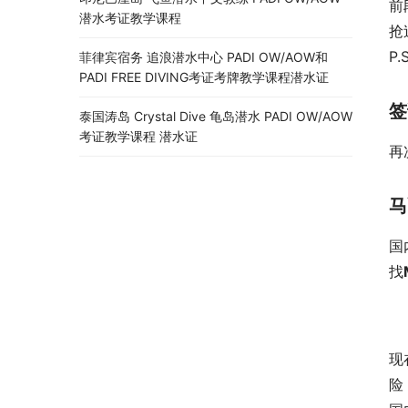
前
潜水考证教学课程
抢
P
菲律宾宿务 追浪潜水中心 PADI OW/AOW和
PADI FREE DIVING考证考牌教学课程潜水证
签
泰国涛岛 Crystal Dive 龟岛潜水 PADI OW/AOW
考证教学课程 潜水证
再
马
国
找
现
险