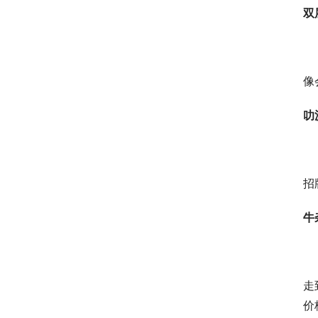
双
像
叻
招
牛
走
价