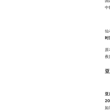
国
中
仙
时
原
夜
亚
亚
20
如