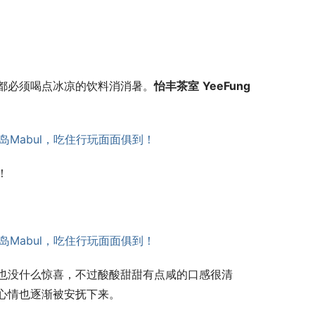
都必须喝点冰凉的饮料消消暑。
怡丰茶室
YeeFung
！
也没什么惊喜，不过酸酸甜甜有点咸的口感很清
心情也逐渐被安抚下来。