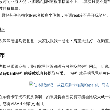
段时间亚航大促，但我家那网速根本指望不上……其实只要不是
过特价机票。
.S.最好带件长袖衣服或者披肩坐飞机，空调real冷不是开玩笑的
证
次深深感谢马云爸爸，大家快跟我一起念：
淘宝
大法好！在淘宝
币
内换马币很麻烦，我们家里附近都没有可兑换的银行网点，听说
Maybank
银行的
提款机
直接提取马币。（银行就是明晃晃的黄
在华夏卡荣光不复从前啊，如果觉得自己花费可能会比较大就一
，感觉VISA比银联更通用。