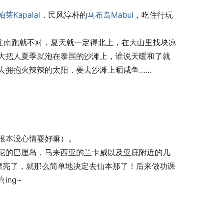
帕莱
Kapalai
，民风淳朴的
马布岛
Mabul
，吃住行玩
往南跑就不对，夏天就一定得北上，在大山里找块凉
大把人夏季就泡在泰国的沙滩上，谁说天暖和了就
去拥抱火辣辣的太阳，要去沙滩上晒咸鱼……
根本没心情耍好嘛）。
尼的巴厘岛，马来西亚的兰卡威以及亚庇附近的几
漂亮了，就那么简单地决定去仙本那了！后来做功课
ing~