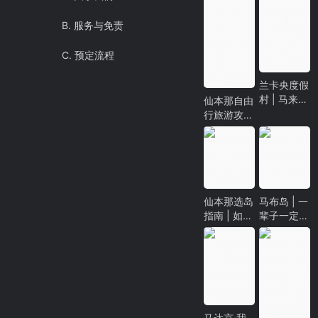
B. 服务与免责
C. 预定流程
兰卡央度假
村 | 马来人
仙本那自由
心目中的
行旅游攻
“绿宝石”，
略|邦邦岛
寒假亲子游
白珍珠度假
首选！
村，无数人
向往的世外
桃源！
仙本那选岛
马布岛 | 一
指南 | 如何
辈子一定要
挑选沙滩屋
体验一次的
慢潜天堂
马达京·我