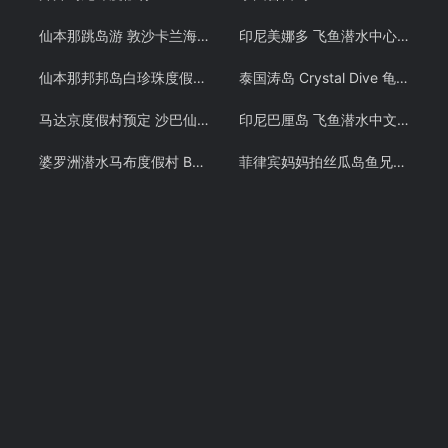
仙本那跳岛游 敦沙卡兰海洋公园 邦邦岛 卡帕莱 巴瑶族 浮潜预定 潜客
印尼美娜多 飞鱼潜水中心潜水教学 布纳肯 PADI OW/AOW潜水考证课程 中文教练
仙本那邦邦岛白珍珠度假村Pom Pom Mussah Poteh Resort 邦邦岛海景房园林房预定 仙本那 潜客
泰国涛岛 Crystal Dive 龟岛潜水 PADI OW/AOW 考证教学课程 潜水证
马达京度假村预定 沙巴仙本那诗巴丹Mataking岛 潜水浮潜套餐 潜客
印尼巴厘岛 飞鱼潜水中文教练 PADI OW/AOW潜水考证教学课程
婆罗洲潜水马布度假村 Borneo Divers 仙本那马步岛预定 诗巴丹 潜客
菲律宾妈妈拍丝瓜岛鱼兄弟 PADI OW潜水考证教学课程 Malapascua