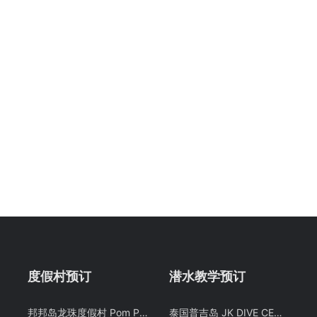
度假村预订
潜水教学预订
邦邦岛龙珠度假村 Pom Pom Resort 邦邦岛水屋沙滩屋预定 仙本那 潜客
泰国普吉岛 JK DIVE CENTER 潜水课程OW+AOW中文考证PADI 免费接送 中文教练