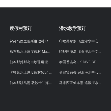
度假村预订
潜水教学预订
邦邦岛西里伯斯度假村 Celebes Beach resort 仙本那沙滩屋预定 潜客
印尼美娜多 飞鱼潜水中心潜水教学 布纳肯 PADI OW/AOW潜水考证课程 中文教练
马布岛水上屋度假村 Mabul Water Bungalows 马步水屋预定 仙本那 潜客
印尼巴厘岛 飞鱼潜水中文教练 PADI OW/AOW潜水考证教学课程
仙本那邦邦岛白珍珠度假村Pom Pom Mussah Poteh Resort 邦邦岛海景房园林房预定 仙本那 潜客
泰国普吉岛 JK DIVE CENTER 潜水课程OW+AOW中文考证PADI 免费接送 中文教练
卡帕莱水上屋度假村预定 仙本那水屋 Kapalai岛 诗巴丹潜水 – 潜客假期
菲律宾宿务 追浪潜水中心 PADI OW/AOW和 PADI FREE DIVING考证考牌教学课程潜水证
仙本那跳岛游 敦沙卡兰海洋公园 邦邦岛 卡帕莱 巴瑶族 浮潜预定 潜客
马来西亚仙本那 追浪潜水 OW/AOW考证教学课程 军舰岛免费DSD体验潜水 自由潜 Free Diving 中文教学