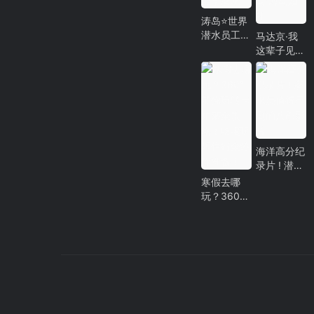
涛岛邂逅鲸
鲨！
涛岛⭐世界
潜水员工
马达京·我
厂，我在这
这辈子见过
里学潜水
最浪漫的岛
·海岛婚礼
海洋高分纪
录片 ! 潜水
员值得三刷
寒假去哪
的八部影片
玩？360°
带你玩转卡
帕莱全攻
略！吃喝玩
乐住行全给
你准备！