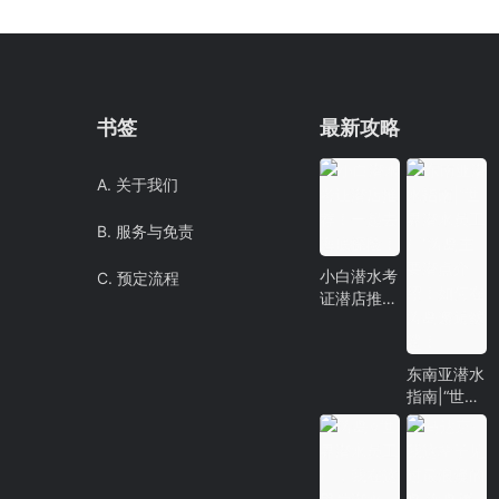
书签
最新攻略
A. 关于我们
B. 服务与免责
小白潜水考
C. 预定流程
证潜店推
荐！一起去
海底探险！
东南亚潜水
指南|“世界
潜水员工
厂”涛岛主
要潜点介
绍！如何在