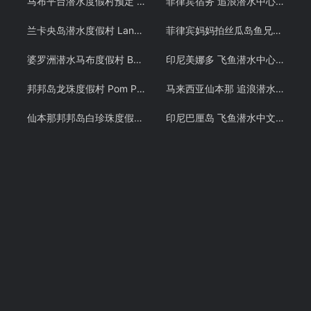
马布平台潜水度假村预定 Seaventures Rig 仙本那潜水诗巴丹岛 潜客
菲律宾宿务 追浪潜水中心 PADI OW/AOW和 PADI FREE DIVING考证考牌教学课程潜水证
兰卡央岛潜水度假村 Lankayan 山打根朗卡央 卡帕莱旗下酒店预定 潜客
菲律宾妈妈拍丝瓜岛鱼兄弟 PADI OW潜水考证教学课程 Malapascua
婆罗洲潜水马布度假村 Borneo Divers 仙本那马步岛预定 诗巴丹 潜客
印尼美娜多 飞鱼潜水中心潜水教学 布纳肯 PADI OW/AOW潜水考证课程 中文教练
邦邦岛龙珠度假村 Pom Pom Resort 邦邦岛水屋沙滩屋预定 仙本那 潜客
马来西亚仙本那 追浪潜水 OW/AOW考证教学课程 军舰岛免费DSD体验潜水 自由潜 Free Diving 中文教学
仙本那邦邦岛白珍珠度假村Pom Pom Mussah Poteh Resort 邦邦岛海景房园林房预定 仙本那 潜客
印尼巴厘岛 飞鱼潜水中文教练 PADI OW/AOW潜水考证教学课程