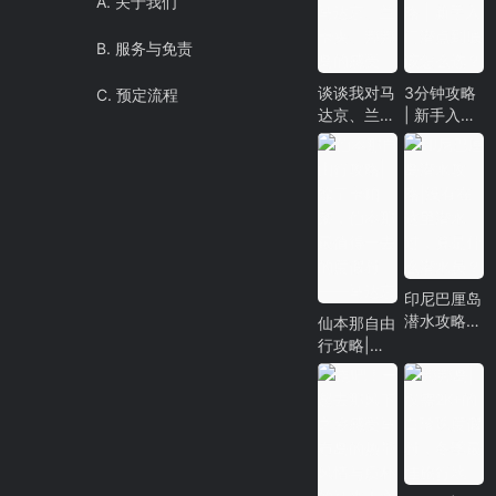
A. 关于我们
B. 服务与免责
谈谈我对马
3分钟攻略
C. 预定流程
达京、兰卡
| 新手入门
央、邦邦岛
潜点到底该
的感受
怎么选？
印尼巴厘岛
潜水攻略|
仙本那自由
没有在这里
行攻略|除
潜水过，算
了卡帕莱，
是什么潜水
仙本那最值
员？
得一去的度
假村——马
达京