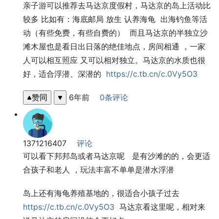
亲子游可以推荐去马达京度假村，马达京的岛上活动比
较多 比如有：海底邮局 放生 认养海龟  出海钓鱼等活
动（有些免费，有些自费的）  而且马达京的半独立沙
滩木屋也是看日出日落的绝佳地点，房间相通 ，一家
人可以相互照应 又可以相对独立。马达京的水质也很
好，适合浮潜、深潜的  
https://c.tb.cn/c.0Vy5O3
赞同
6年前
0条评论
1371216407
评论
可以看下邦邦岛或者马达京呢   是有沙滩的的，会更适
合孩子和老人 ，玩法丰富不单单是潜水浮潜
岛上还有海龟养殖基地的，很适合小孩子过去 
https://c.tb.cn/c.0Vy5O3
  马达京看这里呢，相对来