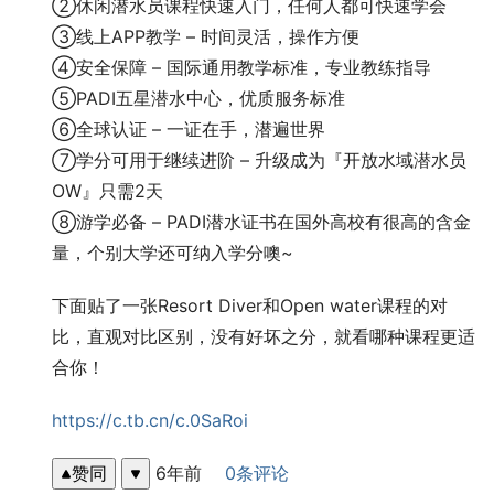
②休闲潜水员课程快速入门，任何人都可快速学会
③线上APP教学 – 时间灵活，操作方便
④安全保障 – 国际通用教学标准，专业教练指导
⑤PADI五星潜水中心，优质服务标准
⑥全球认证 – 一证在手，潜遍世界
⑦学分可用于继续进阶 – 升级成为『开放水域潜水员
OW』只需2天
⑧游学必备 – PADI潜水证书在国外高校有很高的含金
量，个别大学还可纳入学分噢~
下面贴了一张Resort Diver和Open water课程的对
比，直观对比区别，没有好坏之分，就看哪种课程更适
合你！
https://c.tb.cn/c.0SaRoi
赞同
6年前
0条评论