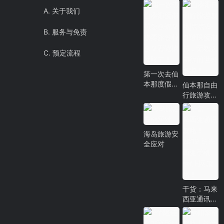
A. 关于我们
B. 服务与免责
C. 预定流程
第一次去仙
本那度假村
仙本那自由
怎么选？需
行旅游攻
要注意什
略|邦邦岛
么？看这篇
白珍珠度假
就够了！
村，无数人
海岛旅游安
向往的世外
全应对
桃源！
干货：马来
西亚通讯攻
略！2019
马来西亚手