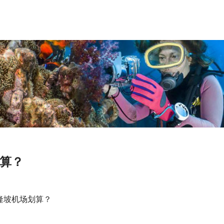
算？
隆坡机场划算？