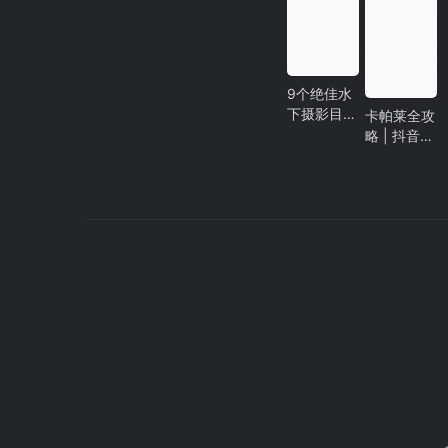
机卡/上网
攻略！
9个绝佳水
下摄影目的
卡帕莱全攻
地，准备好
略 | 抖音最
你的相机
火的网红度
吧！
假村！最难
订的水上
屋！