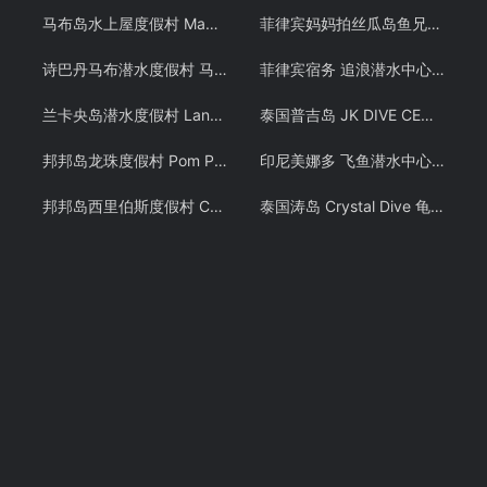
马布岛水上屋度假村 Mabul Water Bungalows 马步水屋预定 仙本那 潜客
菲律宾妈妈拍丝瓜岛鱼兄弟 PADI OW潜水考证教学课程 Malapascua
诗巴丹马布潜水度假村 马布岛沙滩屋酒店预定 Mabul SMART 仙本那 潜客
菲律宾宿务 追浪潜水中心 PADI OW/AOW和 PADI FREE DIVING考证考牌教学课程潜水证
兰卡央岛潜水度假村 Lankayan 山打根朗卡央 卡帕莱旗下酒店预定 潜客
泰国普吉岛 JK DIVE CENTER 潜水课程OW+AOW中文考证PADI 免费接送 中文教练
邦邦岛龙珠度假村 Pom Pom Resort 邦邦岛水屋沙滩屋预定 仙本那 潜客
印尼美娜多 飞鱼潜水中心潜水教学 布纳肯 PADI OW/AOW潜水考证课程 中文教练
邦邦岛西里伯斯度假村 Celebes Beach resort 仙本那沙滩屋预定 潜客
泰国涛岛 Crystal Dive 龟岛潜水 PADI OW/AOW 考证教学课程 潜水证