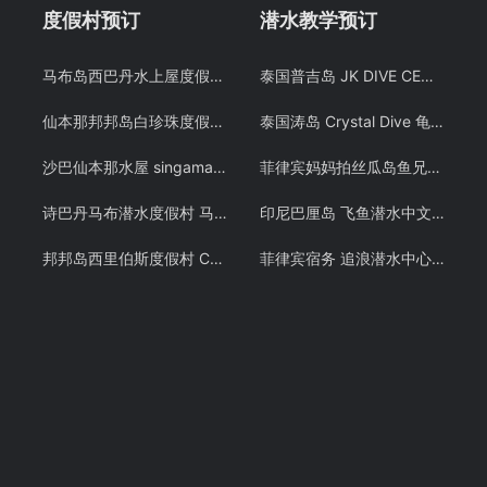
度假村预订
潜水教学预订
马布岛西巴丹水上屋度假村swv仙本那水屋潜水考证度假村预订
泰国普吉岛 JK DIVE CENTER 潜水课程OW+AOW中文考证PADI 免费接送 中文教练
仙本那邦邦岛白珍珠度假村Pom Pom Mussah Poteh Resort 邦邦岛海景房园林房预定 仙本那 潜客
泰国涛岛 Crystal Dive 龟岛潜水 PADI OW/AOW 考证教学课程 潜水证
沙巴仙本那水屋 singamata 新佳马达潜水度假村预定 跳岛游
菲律宾妈妈拍丝瓜岛鱼兄弟 PADI OW潜水考证教学课程 Malapascua
诗巴丹马布潜水度假村 马布岛沙滩屋酒店预定 Mabul SMART 仙本那 潜客
印尼巴厘岛 飞鱼潜水中文教练 PADI OW/AOW潜水考证教学课程
邦邦岛西里伯斯度假村 Celebes Beach resort 仙本那沙滩屋预定 潜客
菲律宾宿务 追浪潜水中心 PADI OW/AOW和 PADI FREE DIVING考证考牌教学课程潜水证