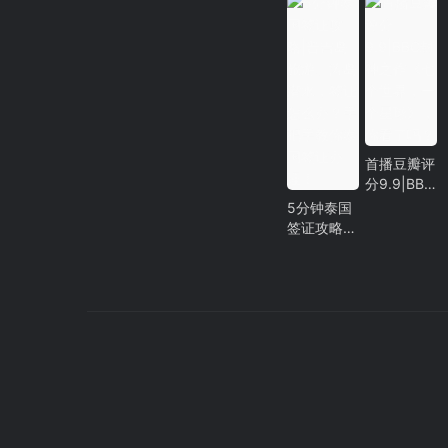
嘛！东南亚
热门酒店推
荐，选一个
出发吧！
首播豆瓣评
分9.9|BBC
封神之作
5分钟泰国
《七个世
签证攻略|
界，一个星
普吉岛旅
球》，你看
游、涛岛潜
了吗？
水，签证怎
么办？手把
手教你泰国
签证办理！