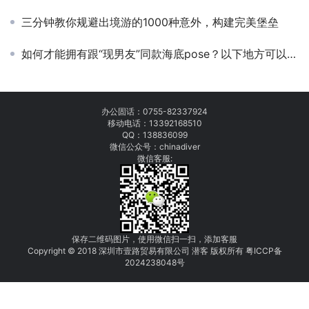
三分钟教你规避出境游的1000种意外，构建完美堡垒
如何才能拥有跟“现男友”同款海底pose？以下地方可以帮你实现！
办公固话：
0755-82337924
移动电话：
13392168510
QQ：138836099
微信公众号：chinadiver
微信客服:
保存二维码图片，使用微信扫一扫，添加客服
Copyright © 2018 深圳市壹路贸易有限公司 潜客 版权所有
粤
I
C
CP
备
2
0
24
238048
号