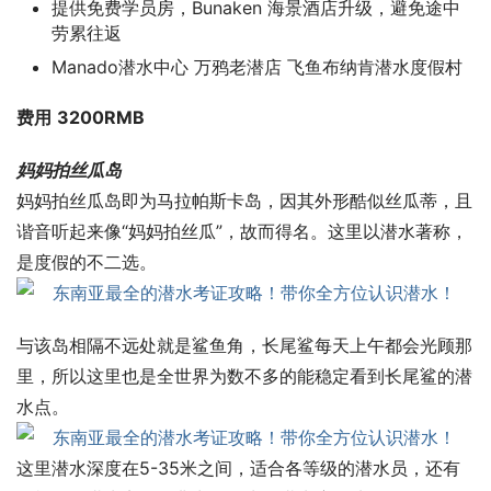
提供免费学员房，Bunaken 海景酒店升级，避免途中
劳累往返
Manado潜水中心 万鸦老潜店 飞鱼布纳肯潜水度假村
费用
3200
RMB
妈妈拍丝瓜岛
妈妈拍丝瓜岛即为马拉帕斯卡岛，因其外形酷似丝瓜蒂，且
谐音听起来像“妈妈拍丝瓜”，故而得名。这里以潜水著称，
是度假的不二选。
与该岛相隔不远处就是鲨鱼角，长尾鲨每天上午都会光顾那
里，所以这里也是全世界为数不多的能稳定看到长尾鲨的潜
水点。
这里潜水深度在5-35米之间，适合各等级的潜水员，还有