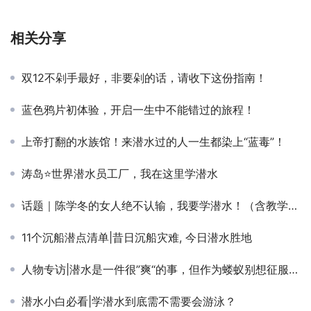
相关分享
双12不剁手最好，非要剁的话，请收下这份指南！
蓝色鸦片初体验，开启一生中不能错过的旅程！
上帝打翻的水族馆！来潜水过的人一生都染上“蓝毒”！
涛岛⭐世界潜水员工厂，我在这里学潜水
话题｜陈学冬的女人绝不认输，我要学潜水！（含教学视频）
11个沉船潜点清单|昔日沉船灾难, 今日潜水胜地
人物专访|潜水是一件很”爽“的事，但作为蝼蚁别想征服海洋！
潜水小白必看|学潜水到底需不需要会游泳？