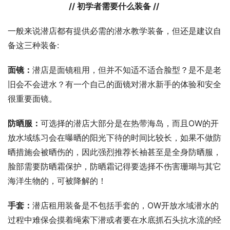
// 初学者需要什么装备 //
一般来说潜店都有提供必需的潜水教学装备，但还是建议自
备这三种装备:
面镜
：
潜店是面镜租用，但并不知适不适合脸型？是不是老
旧会不会进水？有一个自己的面镜对潜水新手的体验和安全
很重要面镜。
防晒服
：
可选择的潜店大部分是在热带海岛，而且OW的开
放水域练习会在曝晒的阳光下待的时间比较长，如果不做防
晒措施会被晒伤的，因此强烈推荐长袖甚至是全身防晒服，
脸部需要防晒霜保护，防晒霜记得要选择不伤害珊瑚与其它
海洋生物的，可被降解的！
手套
：
潜店租用装备是不包括手套的，OW开放水域潜水的
过程中难保会摸着绳索下潜或者要在水底抓石头抗水流的经