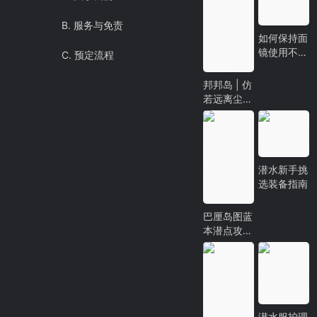
B. 服务与免责
如何保持面
镜使用不起
C. 预定流程
雾？
邦邦岛 | 仿
若远离尘嚣
的遗世天
堂，若你也
喜静，来就
对了！
潜水新手挑
选装备指南
巴厘岛图蓝
本潜点攻
略|除了“自
由号”沉
船，以下地
方更惊喜！
潜水服护理