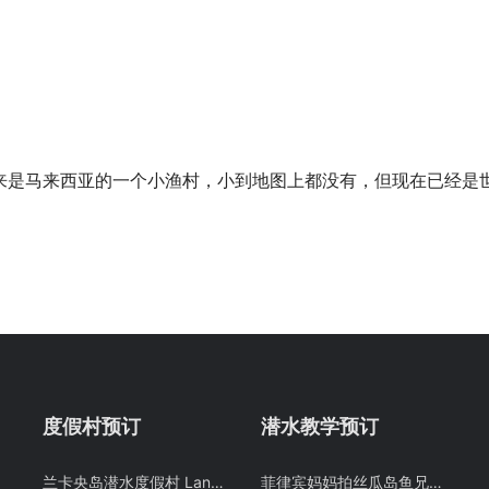
来是马来西亚的一个小渔村，小到地图上都没有，但现在已经是
度假村预订
潜水教学预订
兰卡央岛潜水度假村 Lankayan 山打根朗卡央 卡帕莱旗下酒店预定 潜客
菲律宾妈妈拍丝瓜岛鱼兄弟 PADI OW潜水考证教学课程 Malapascua