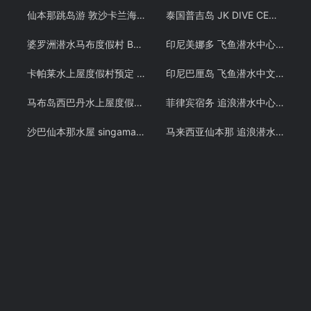
仙本那跳岛游 敦沙卡兰海洋公园 邦邦岛 卡帕莱 巴瑶族 浮潜预定 潜客
泰国普吉岛 JK DIVE CENTER 潜水课程OW+AOW中文考证PADI 免费接送 中文教练
婆罗洲潜水马布度假村 Borneo Divers 仙本那马步岛预定 诗巴丹 潜客
印尼美娜多 飞鱼潜水中心潜水教学 布纳肯 PADI OW/AOW潜水考证课程 中文教练
卡帕莱水上屋度假村预定 仙本那水屋 Kapalai岛 诗巴丹潜水 – 潜客假期
印尼巴厘岛 飞鱼潜水中文教练 PADI OW/AOW潜水考证教学课程
马布岛西巴丹水上屋度假村swv仙本那水屋潜水考证度假村预订
菲律宾宿务 追浪潜水中心 PADI OW/AOW和 PADI FREE DIVING考证考牌教学课程潜水证
沙巴仙本那水屋 singamata 新佳马达潜水度假村预定 跳岛游
马来西亚仙本那 追浪潜水 OW/AOW考证教学课程 军舰岛免费DSD体验潜水 自由潜 Free Diving 中文教学