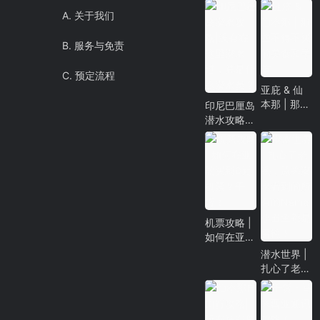
A. 关于我们
B. 服务与免责
C. 预定流程
亚庇 & 仙
本那 | 那些
印尼巴厘岛
不得不买的
潜水攻略|
美食和手信
没有在这里
潜水过，算
是什么潜水
员？
机票攻略 |
如何在亚航
买到0元机
潜水世界 |
票？干货！
扎心了老
铁，原来潜
水看到的所
有的Nemo