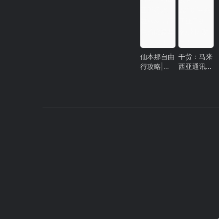
小丑鱼都是
男性！
仙本那自由
干货：马来
行攻略|玩
西亚通讯攻
在马布岛西
略！2019
巴丹水上屋
马来西亚手
swv，高性
机卡/上网
价比豪华水
攻略！
上屋！