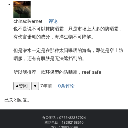
chinadivernet
评论
也不是说不可以抹防晒霜，只是市场上大多的防晒霜，
有伤害珊瑚的成分，海洋生物不可降解。
但是潜水一定是在那种太阳曝晒的海岛，即使是穿上防
晒服，还有有肌肤是无法遮挡到的。
所以我推荐一款环保型的防晒霜，reef safe
赞同
7年前
0条评论
已关闭回复。
办公固话：
0755-82337924
移动电话：
13392168510
QQ：138836099