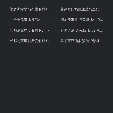
婆罗洲潜水马布度假村 Borneo Divers 仙本那马步岛预定 诗巴丹 潜客
菲律宾妈妈拍丝瓜岛鱼兄弟 PADI OW潜水考证教学课程 Malapascua
兰卡央岛潜水度假村 Lankayan 山打根朗卡央 卡帕莱旗下酒店预定 潜客
印尼美娜多 飞鱼潜水中心潜水教学 布纳肯 PADI OW/AOW潜水考证课程 中文教练
邦邦岛龙珠度假村 Pom Pom Resort 邦邦岛水屋沙滩屋预定 仙本那 潜客
泰国涛岛 Crystal Dive 龟岛潜水 PADI OW/AOW 考证教学课程 潜水证
邦邦岛西里伯斯度假村 Celebes Beach resort 仙本那沙滩屋预定 潜客
马来西亚仙本那 追浪潜水 OW/AOW考证教学课程 军舰岛免费DSD体验潜水 自由潜 Free Diving 中文教学