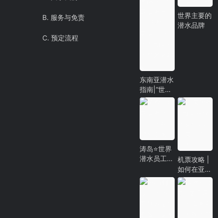
世界主要的
B. 服务与免责
潜水品牌
C. 预定流程
东南亚潜水
指南|“世界
潜水员工
厂”涛岛主
要潜点介
绍！如何在
涛岛邂逅鲸
鲨！
涛岛⭐世界
潜水员工
机票攻略 |
厂，我在这
如何在亚航
里学潜水
买到0元机
票？干货！