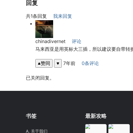
回复
共1条回复
我来回复
chinadivernet
评论
马来西亚是用英标大三插，所以建议要自带转
赞同
7年前
0条评论
已关闭回复。
书签
最新攻略
A. 关于我们