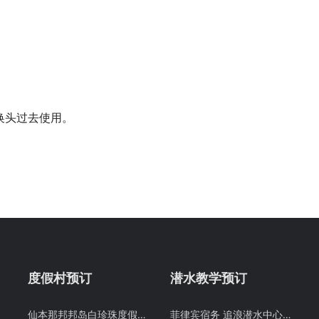
换头过去使用。
度假村预订
潜水教学预订
仙本那邦邦岛白珍珠度假村Pom Pom Mussah Poteh Resort 邦邦岛海景房园林房预定 仙本那 潜客
菲律宾宿务 追浪潜水中心 PADI OW/AOW和 PADI FREE DIVING考证考牌教学课程潜水证