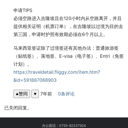
申请TIPS
必须空路进入吉隆坡且在120小时内从空路离开，并且
提供相关证明（机票订单），在吉隆坡以过境为目的去
第三国，申请时护照有效期必须在6个月以上。
马来西亚签证除了过境签还有其他办法：普通旅游签
（贴纸签）、落地签、E-visa（电子签）、Entri（免签
计划）。
https://traveldetail.fliggy.com/item.htm?
&id=591887068903
赞同
7年前
0条评论
已关闭回复。
办公固话：
0755-82337924