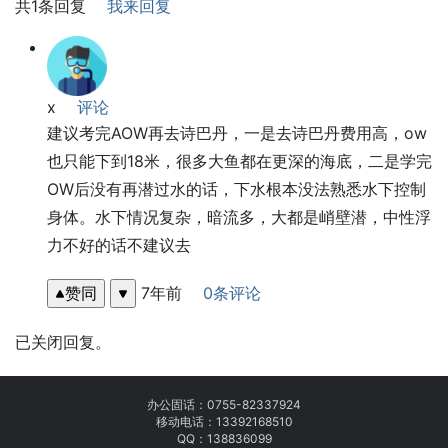
共1条回复
我来回复
x
评论
建议考完AOW再去诗巴丹，一是去诗巴丹费用高，ow
也只能下到18米，很多大鱼都在更深的海底，二是学完
OW后没有再潜过水的话，下水根本没法熟悉水下控制
身体。水下情况复杂，暗流多，大都是峭壁潜，中性浮
力不好的话不建议去
赞同
7年前
0条评论
已关闭回复。
办公固话：
0755-82337924
移动电话：
13392168510
QQ：138836099