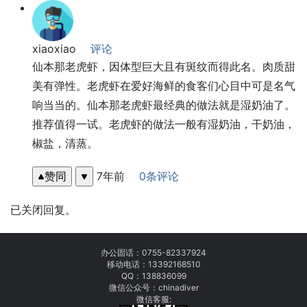
xiaoxiao
评论
仙本那老虎虾，因体型巨大且有斑纹而得此名。肉质甜
美有弹性。老虎虾在爱好海鲜的食客们心目中可是名气
响当当的。仙本那老虎虾最经典的做法就是湿奶油了。
推荐值得一试。老虎虾的做法一般有湿奶油，干奶油，
椒盐，清蒸。
赞同
7年前
0条评论
已关闭回复。
办公固话：
0755-82337924
移动电话：
13392168510
QQ：138836099
微信公众号：chinadiver
微信客服: