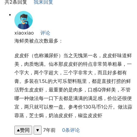
共2条回复
我来回复
xiaoxiao
评论
海鲜类被点次数最多：
皮皮虾（也称濑尿虾）当之无愧第一名，皮皮虾味道鲜
美，肉质饱满。仙本那皮皮虾的特点非常简单粗暴，一
个字大，两个字超大，三个字非常大，而且好多都有
膏。多装在1.5L的大可乐塑料瓶里，都是直接打捞的鲜
活野生皮皮虾，最重要的是肉多，口感Q弹鲜美，不管
哪一种做法每一口下去都是满满的满足感，价位还很便
宜，两只就可以整一盘。参考价130马币1公斤。做法蒜
蓉蒸，芝士焗，奶油皮皮虾，椒盐皮皮虾
赞同
7年前
0条评论