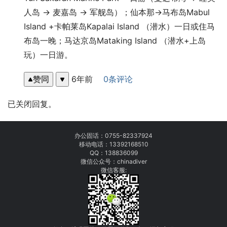
人岛 → 麦嘉岛 → 军舰岛）；仙本那→马布岛Mabul 
Island +卡帕莱岛Kapalai Island （潜水）一日或住马
布岛一晚；马达京岛Mataking Island （潜水+上岛
玩）一日游。
赞同
6年前
0条评论
已关闭回复。
办公固话：
0755-82337924
移动电话：
13392168510
QQ：138836099
微信公众号：chinadiver
微信客服: