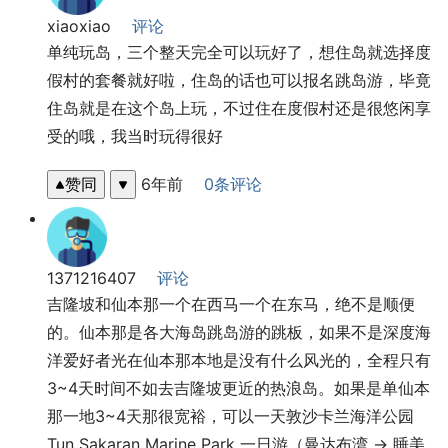
xiaoxiao
评论
单纯玩岛，三个整天完全可以玩好了，想住岛就选择度
假村的套餐就好啦，住岛的话也可以报名跳岛游，毕竟
住岛就是在这个岛上玩，不过住在度假村还是很悠闲享
受的哦，我当时玩得很好
赞同
6年前
0条评论
1371216407
评论
吉隆坡和仙本那一个在西马一个在东马，绝不是顺便
的。仙本那是各大海岛跳岛游的跳板，如果不是深度海
洋爱好者光在仙本那本地是没有什么风光的，全程只有
3~4天时间不如去吉隆坡更近的热浪岛。如果是单仙本
那一地3~4天那很宽裕，可以一天敦沙卡兰海洋公园
Tun Sakaran Marine Park 一日游（曼达布湾 → 睡美