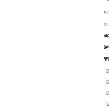
地
关
仙
潜
菲