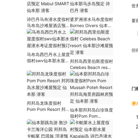
世
诗巴丹马布潜水度假村
婆罗洲潜水马布度假村
要
马布岛沙滩屋酒店预定
Borneo Divers 仙本那
Mabul SMART 仙本那
马步岛预定 诗巴丹 潜
潜客
客
但
马布岛西巴丹水上屋度
假村swv仙本那水屋潜
邦邦岛西里伯斯度假村
水考证度假村预订
Celebes Beach resort
仙本那沙滩屋预定 潜
客
门
邦邦岛龙珠度假村
潜
Pom Pom Resort 邦邦
仙本那邦邦岛白珍珠度
岛水屋沙滩屋预定 仙
假村Pom Pom
本那 潜客
Mussah Poteh Resort
邦邦岛海景房园林房预
定 仙本那 潜客