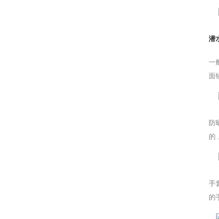
潜
一
面
防
的
手
的