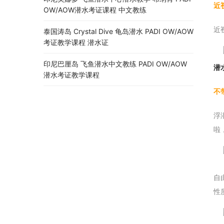
近
OW/AOW潜水考证课程 中文教练
近
泰国涛岛 Crystal Dive 龟岛潜水 PADI OW/AOW
考证教学课程 潜水证
印尼巴厘岛 飞鱼潜水中文教练 PADI OW/AOW
潜
潜水考证教学课程
不
浮
啦
自
性