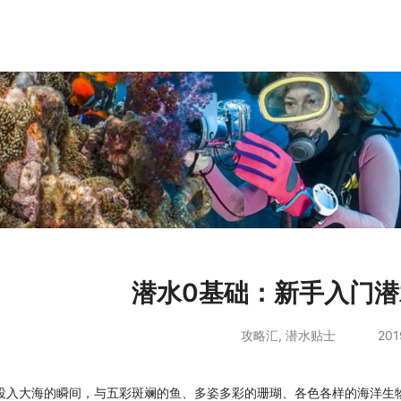
潜水0基础：新手入门
攻略汇
,
潜水贴士
201
投入大海的瞬间，与五彩斑斓的鱼、多姿多彩的珊瑚、各色各样的海洋生