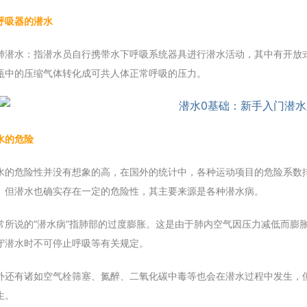
呼吸器的潜水
肺潜水：指潜水员自行携带水下呼吸系统器具进行潜水活动，其中有开放
瓶中的压缩气体转化成可共人体正常呼吸的压力。
水的危险
水的危险性并没有想象的高，在国外的统计中，各种运动项目的危险系数排
。但潜水也确实存在一定的危险性，其主要来源是各种潜水病。
常所说的“潜水病”指肺部的过度膨胀。这是由于肺内空气因压力减低而膨
守潜水时不可停止呼吸等有关规定。
外还有诸如空气栓筛塞、氮醉、二氧化碳中毒等也会在潜水过程中发生，
生。