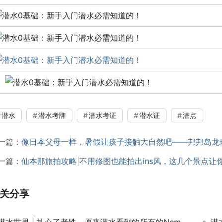
潜水
潜水考牌
潜水考证
潜水证
潜点
一篇：
像日本父母一样，暑假让孩子接触大自然吧——邦邦岛龙
一篇：
仙本那旅拍攻略|不用修图也能拍出ins风，这几个景点让
关分享
潜水世界 | 扎心了老铁，原来潜水看到的所有的Nemo小丑鱼都是男性！
潜水