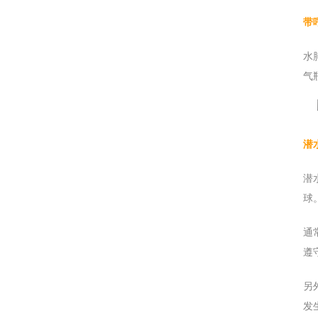
带
水
气
潜
潜
球
通
遵
另
发