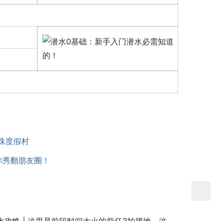
珠度假村
你秀翻朋友圈！
攻略 | 这里是前段时间大火的前任3拍摄地，这里是潜水界的麦加——美娜多！