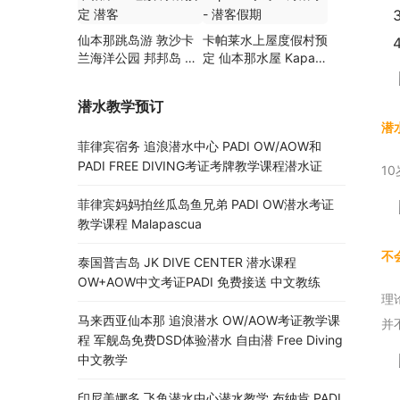
仙本那跳岛游 敦沙卡
卡帕莱水上屋度假村预
兰海洋公园 邦邦岛 卡
定 仙本那水屋 Kapalai
帕莱 巴瑶族 浮潜预定
岛 诗巴丹潜水 – 潜客
潜客
假期
潜水教学预订
潜
菲律宾宿务 追浪潜水中心 PADI OW/AOW和
PADI FREE DIVING考证考牌教学课程潜水证
1
菲律宾妈妈拍丝瓜岛鱼兄弟 PADI OW潜水考证
教学课程 Malapascua
不
泰国普吉岛 JK DIVE CENTER 潜水课程
OW+AOW中文考证PADI 免费接送 中文教练
理
马来西亚仙本那 追浪潜水 OW/AOW考证教学课
并
程 军舰岛免费DSD体验潜水 自由潜 Free Diving
中文教学
印尼美娜多 飞鱼潜水中心潜水教学 布纳肯 PADI