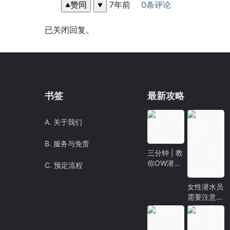
赞同
7年前
0条评论
已关闭回复。
书签
最新攻略
A. 关于我们
B. 服务与免责
三分钟 | 教
你OW潜水
C. 预定流程
证入门
女性潜水员
需要注意些
什么？生理
期算个啥，
这才是最重