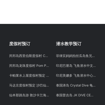
度假村预订
潜水教学预订
邦邦岛西里伯斯度假村 Celebes Beach resort 仙本那沙滩屋预定 潜客
菲律宾妈妈拍丝瓜岛鱼兄弟 PADI OW潜水考证教学课程 Malapascua
邦邦岛龙珠度假村 Pom Pom Resort 邦邦岛水屋沙滩屋预定 仙本那 潜客
印尼巴厘岛 飞鱼潜水中文教练 PADI OW/AOW潜水考证教学课程
卡帕莱水上屋度假村预定 仙本那水屋 Kapalai岛 诗巴丹潜水 – 潜客假期
印尼美娜多 飞鱼潜水中心潜水教学 布纳肯 PADI OW/AOW潜水考证课程 中文教练
马达京度假村预定 沙巴仙本那诗巴丹Mataking岛 潜水浮潜套餐 潜客
泰国涛岛 Crystal Dive 龟岛潜水 PADI OW/AOW 考证教学课程 潜水证
仙本那跳岛游 敦沙卡兰海洋公园 邦邦岛 卡帕莱 巴瑶族 浮潜预定 潜客
泰国普吉岛 JK DIVE CENTER 潜水课程OW+AOW中文考证PADI 免费接送 中文教练