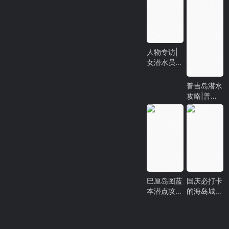
要的！
人物专访|
女潜水员：
热爱潜水，
是因为热爱
普吉岛潜水
海洋也敬畏
攻略|普吉
大海！
岛潜水考证
选哪儿？普
吉岛机票办
理、签证办
理、吃喝住
行全都给
你！
巴厘岛图蓝
国庆必打卡
本潜点攻
的海岛城市
略|除了“自
| 没错 ❗ 是
由号”沉
那个好吃又
船，以下地
好玩的亚庇