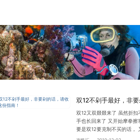
双12不剁手最好，非
双12又双叕叕来了 虽然折
手也长回来了 又开始摩拳擦
要是双12要克制不买的话，
了也不后悔 小编 特地提前奉
攻略汇
2019-12-02