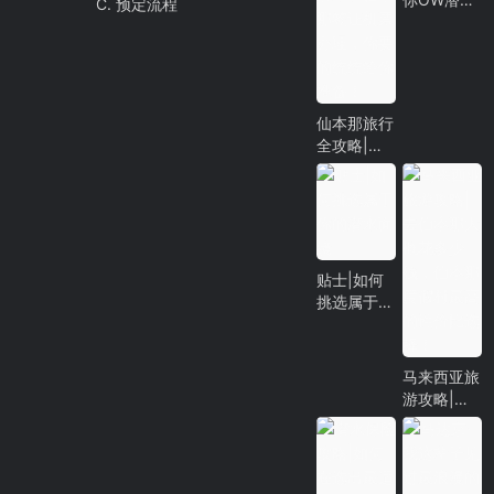
C. 预定流程
证入门
仙本那旅行
全攻略|仙
本那跳岛
游、仙本那
潜水、仙本
那签证机票
办理，你要
的统统给你
贴士|如何
准备！
挑选属于你
的潜水面镜
马来西亚旅
游攻略|去
仙本那大概
花多少钱，
仙本那度假
村最高的性