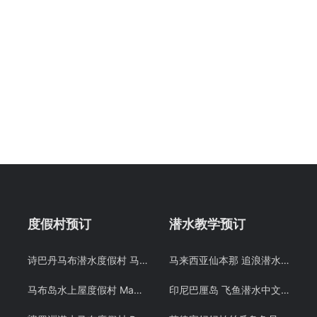
度假村预订
潜水教学预订
诗巴丹马布潜水度假村 马布岛沙滩屋酒店预定 Mabul SMART 仙本那 潜客
马来西亚仙本那 追浪潜水 OW/AOW考证教学课程 军舰岛免费DSD体验潜水 自由潜 Free Diving 中文教学
马布岛水上屋度假村 Mabul Water Bungalows 马步水屋预定 仙本那 潜客
印尼巴厘岛 飞鱼潜水中文教练 PADI OW/AOW潜水考证教学课程