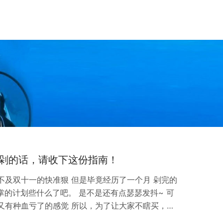
要剁的话，请收下这份指南！
扣不及双十一的快准狠 但是毕竟经历了一个月 剁完的
掌的计划些什么了吧。 是不是还有点瑟瑟发抖~ 可
 又有种血亏了的感觉 所以，为了让大家不瞎买，买
上双12硬货剁手攻略 前方高能！ 五重福利让你的双