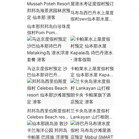
马布岛西巴丹水上屋度
假村swv仙本那水屋潜
水考证度假村预订
仙本那邦邦岛白珍珠度
假村Pom Pom
Mussah Poteh Resort
邦邦岛海景房园林房预
定 仙本那 潜客
马达京度假村预定 沙
卡帕莱水上屋度假村预
巴仙本那诗巴丹
定 仙本那水屋 Kapalai
Mataking岛 潜水浮潜
岛 诗巴丹潜水 – 潜客
套餐 潜客
假期
邦邦岛西里伯斯度假村
兰卡央岛潜水度假村
Celebes Beach resort
Lankayan 山打根朗卡
仙本那沙滩屋预定 潜
央 卡帕莱旗下酒店预
客
定 潜客