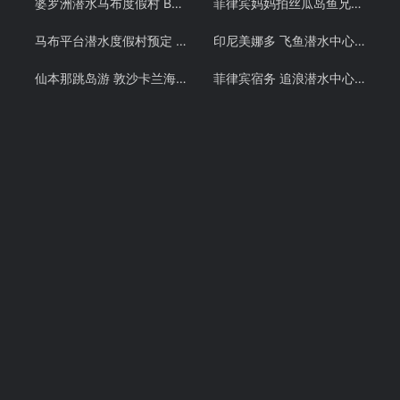
婆罗洲潜水马布度假村 Borneo Divers 仙本那马步岛预定 诗巴丹 潜客
菲律宾妈妈拍丝瓜岛鱼兄弟 PADI OW潜水考证教学课程 Malapascua
马布平台潜水度假村预定 Seaventures Rig 仙本那潜水诗巴丹岛 潜客
印尼美娜多 飞鱼潜水中心潜水教学 布纳肯 PADI OW/AOW潜水考证课程 中文教练
仙本那跳岛游 敦沙卡兰海洋公园 邦邦岛 卡帕莱 巴瑶族 浮潜预定 潜客
菲律宾宿务 追浪潜水中心 PADI OW/AOW和 PADI FREE DIVING考证考牌教学课程潜水证