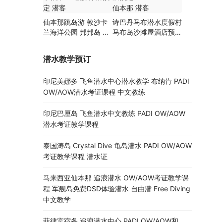
仙本那跳岛游 敦沙卡
诗巴丹马布潜水度假村
兰海洋公园 邦邦岛 卡
马布岛沙滩屋酒店预定
帕莱 巴瑶族 浮潜预定
Mabul SMART 仙本那
潜客
潜客
潜水教学预订
印尼美娜多 飞鱼潜水中心潜水教学 布纳肯 PADI
OW/AOW潜水考证课程 中文教练
印尼巴厘岛 飞鱼潜水中文教练 PADI OW/AOW
潜水考证教学课程
泰国涛岛 Crystal Dive 龟岛潜水 PADI OW/AOW
考证教学课程 潜水证
马来西亚仙本那 追浪潜水 OW/AOW考证教学课
程 军舰岛免费DSD体验潜水 自由潜 Free Diving
中文教学
菲律宾宿务 追浪潜水中心 PADI OW/AOW和