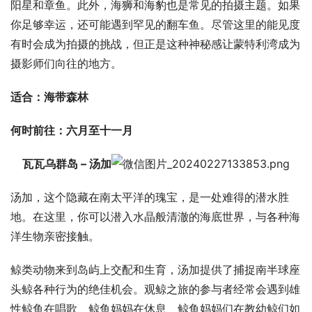
阳星和章鱼。此外，海狮和海豹也是常见的拍摄主题。如果
你足够幸运，还可能遇到罕见的翻车鱼。尽管这里的能见度
有时会成为拍摄的挑战，但正是这种神秘感让蒙特利湾成为
摄影师们向往的地方。
适合：海带森林
何时前往：六月至十一月
瓦瓦乌群岛 – 汤加
汤加，这个隐藏在南太平洋的瑰宝，是一处难得的潜水胜
地。在这里，你可以潜入水晶般清澈的海底世界，与各种海
洋生物亲密接触。
鲸类动物来到岛屿上交配和生育，汤加提供了捕捉南半球座
头鲸各种行为的绝佳机会。观鲸之旅的参与者经常会遇到雄
性鲸鱼在唱歌、鲸鱼妈妈在休息、鲸鱼妈妈们在教幼鲸们如