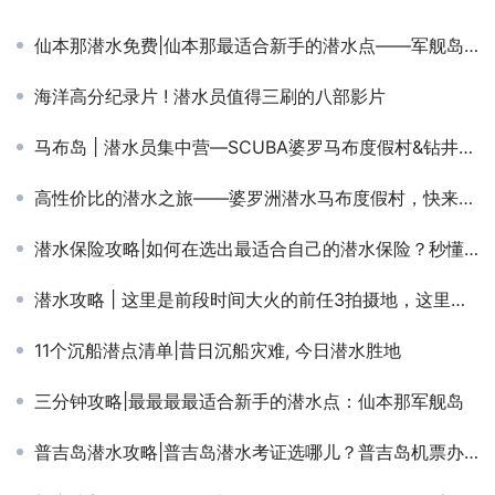
仙本那潜水免费|仙本那最适合新手的潜水点——军舰岛！免费体验潜水大赠送！
海洋高分纪录片 ! 潜水员值得三刷的八部影片
马布岛 | 潜水员集中营—SCUBA婆罗马布度假村&钻井平台
高性价比的潜水之旅——婆罗洲潜水马布度假村，快来拥抱璀璨的海洋世界吧！
潜水保险攻略|如何在选出最适合自己的潜水保险？秒懂……
潜水攻略 | 这里是前段时间大火的前任3拍摄地，这里是潜水界的麦加——美娜多！
11个沉船潜点清单|昔日沉船灾难, 今日潜水胜地
三分钟攻略|最最最最适合新手的潜水点：仙本那军舰岛
普吉岛潜水攻略|普吉岛潜水考证选哪儿？普吉岛机票办理、签证办理、吃喝住行全都给你！