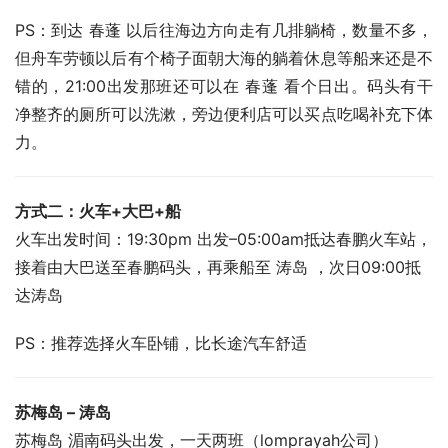
PS：到达 春蓬 以后往海边方向走有几排躺椅，数量不多，
但舟车劳顿以后有个椅子面朝大海的躺着休息等船来还是不
错的，21:00出发那班还可以在 春蓬 看个日出。码头有干
净整齐的厕所可以洗漱，旁边便利店可以买点吃喝补充下体
力。
方式二：火车+大巴+船
火车出发时间：19:30pm 出发–05:00am抵达春鹏火车站，
接着由大巴送至春鹏码头，再乘船至 涛岛 ，次日09:00抵
达涛岛
PS：推荐选择火车卧铺，比长途汽车舒适
苏梅岛 – 涛岛 
苏梅岛 湄南码头出发，一天两班（lomprayah公司）