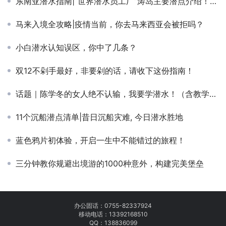
东南亚潜水指南|“世界潜水员工厂”涛岛主要潜点介绍！如何在涛岛邂逅鲸鲨！
马来入境全攻略|疫情当前，你去马来西亚会被拒吗？
小白潜水认知误区，你中了几条？
双12不剁手最好，非要剁的话，请收下这份指南！
话题｜陈学冬的女人绝不认输，我要学潜水！（含教学视频）
11个沉船潜点清单|昔日沉船灾难, 今日潜水胜地
蓝色鸦片初体验，开启一生中不能错过的旅程！
三分钟教你规避出境游的1000种意外，构建完美堡垒
办公固话：
0755-82337924
移动电话：
13392168510
QQ：138836099