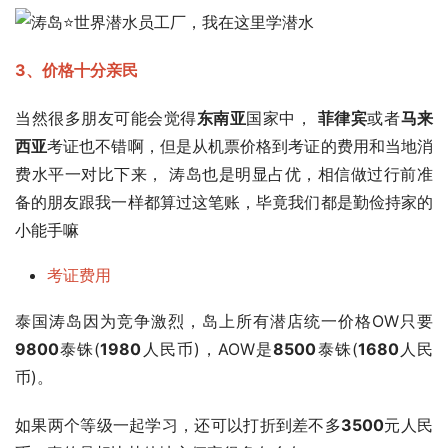
3、价格十分亲民
当然很多朋友可能会觉得
东南亚
国家中， 
菲律宾
或者
马来
西亚
考证也不错啊，但是从机票价格到考证的费用和当地消
费水平一对比下来， 涛岛也是明显占优，相信做过行前准
备的朋友跟我一样都算过这笔账，毕竟我们都是勤俭持家的
小能手嘛
考证费用
泰国涛岛因为竞争激烈，岛上所有潜店统一价格OW只要
9800
泰铢(
1980
人民币)，AOW是
8500
泰铢(
1680
人民
币)。
如果两个等级一起学习，还可以打折到差不多
3500
元人民