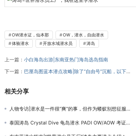
OW潜水证，仙本那
OW，潜水，自由潜水
体验潜水
开放水域潜水员
涛岛
上一篇：
小白海岛出游|东南亚热门海岛选岛指南
下一篇：
巴厘岛图蓝本潜点攻略|除了“自由号”沉船，以下地方更惊喜！
相关分享
人物专访|潜水是一件很”爽“的事，但作为蝼蚁别想征服海洋！
泰国涛岛 Crystal Dive 龟岛潜水 PADI OW/AOW 考证教学课程 潜水证