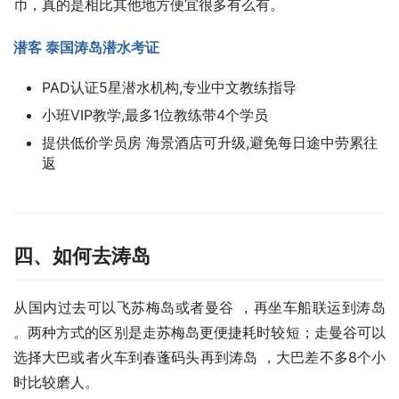
币，真的是相比其他地方便宜很多有么有。
潜客 泰国涛岛潜水考证
PAD认证5星潜水机构,专业中文教练指导
小班VIP教学,最多1位教练带4个学员
提供低价学员房 海景酒店可升级,避免每日途中劳累往
返
四、如何去涛岛
从国内过去可以飞苏梅岛或者曼谷 ，再坐车船联运到涛岛 
。两种方式的区别是走苏梅岛更便捷耗时较短；走曼谷可以
选择大巴或者火车到春蓬码头再到涛岛 ，大巴差不多8个小
时比较磨人。