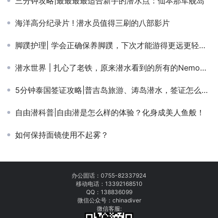
三分钟攻略|最最最最适合新手的潜水点：仙本那军舰岛
海洋高分纪录片 ! 潜水员值得三刷的八部影片
脚蹼护理| 学会正确保养脚蹼，下次才能游得更远更轻松！
潜水世界 | 扎心了老铁，原来潜水看到的所有的Nemo小丑鱼都是男性！
5分钟泰国签证攻略|普吉岛旅游、涛岛潜水，签证怎么办？手把手教你泰国签证办理！
自由潜科普|自由潜是怎么样的体验？化身成美人鱼般！
如何保持面镜使用不起雾？
办公固话：
0755-82337924
移动电话：
13392168510
QQ：138836099
微信公众号：chinadiver
微信客服: