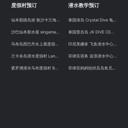
度假村预订
潜水教学预订
仙本那跳岛游 敦沙卡兰海洋公园 邦邦岛 卡帕莱 巴瑶族 浮潜预定 潜客
泰国涛岛 Crystal Dive 龟岛潜水 PADI OW/AOW 考证教学课程 潜水证
沙巴仙本那水屋 singamata 新佳马达潜水度假村预定 跳岛游
泰国普吉岛 JK DIVE CENTER 潜水课程OW+AOW中文考证PADI 免费接送 中文教练
马布岛西巴丹水上屋度假村swv仙本那水屋潜水考证度假村预订
印尼美娜多 飞鱼潜水中心潜水教学 布纳肯 PADI OW/AOW潜水考证课程 中文教练
兰卡央岛潜水度假村 Lankayan 山打根朗卡央 卡帕莱旗下酒店预定 潜客
菲律宾宿务 追浪潜水中心 PADI OW/AOW和 PADI FREE DIVING考证考牌教学课程潜水证
婆罗洲潜水马布度假村 Borneo Divers 仙本那马步岛预定 诗巴丹 潜客
菲律宾妈妈拍丝瓜岛鱼兄弟 PADI OW潜水考证教学课程 Malapascua