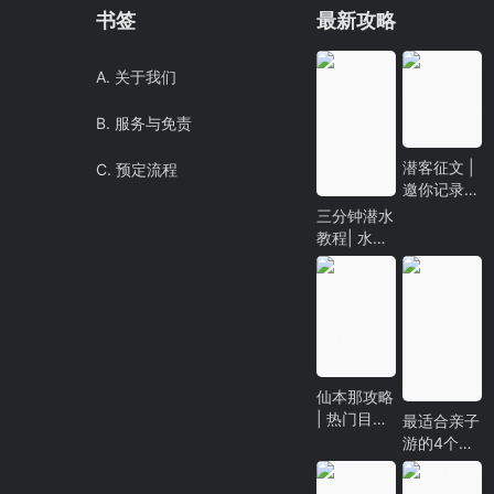
书签
最新攻略
A. 关于我们
B. 服务与免责
潜客征文 |
C. 预定流程
邀你记录下
生命中的最
三分钟潜水
美遇见
教程| 水下
到底如何呼
吸？最详细
的手把手教
学
仙本那攻略
| 热门目的
最适合亲子
地第一！你
游的4个地
打卡了吗？
方！景美人
少物价低，