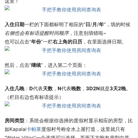
这里！
入住日期
一栏的下面都标明了相应的“
日
/
月
/
年
”，填的时候
右侧也会有标语提醒时间顺序
，注意别填错啦~
也可以点击“
年份
”一栏
右上角的日历
，在里面选择日期。
然后，点击“
继续
”，进入第二个页面：
入住几晚
：
D
代表
天数
，
N
代表
晚数
，
3D2N
就是
3天2晚
。
（栏目右边也有标语提示）
房间类型
：系统会根据你选择的度假村显示相应的房型，比
如Kapalai
卡帕莱
度假村号称全水上屋打造，这里就只有
“Water Villas”一个选项可以选择。页面下方附有房型中英