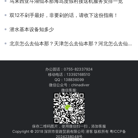
马来西亚斗湖仙本那海岛度假村接送机服务安排一览
双12不剁手最好，非要剁的话，请收下这份指南！
潜水基本设备知多少
北京怎么去仙本那？天津怎么去仙本那？河北怎么去仙本那？华北地区到仙本那推荐行程！
办公固话：
0755-82337924
移动电话：
13392168510
QQ：138836099
微信公众号：chinadiver
微信客服:
保存二维码图片，使用微信扫一扫，添加客服
Copyright © 2018 深圳市壹路贸易有限公司 潜客 版权所有
粤
I
C
CP
备
2
0
24
238048
号