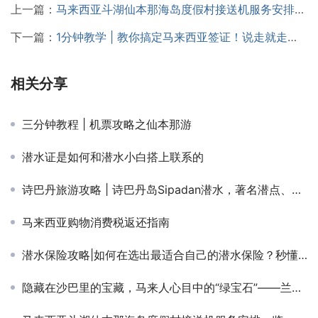
上一篇：
马来西亚斗湖仙本那海岛度假村接送机服务安排一览
下一篇：
1分钟教学 | 教你搞定马来西亚签证！说走就走不用愁！
相关分享
三分钟教程 | 机票攻略之仙本那游
潜水证是如何和潜水小白搭上联系的
诗巴丹旅游攻略 | 诗巴丹岛Sipadan潜水，著名潜点、诗巴丹名额、诗巴丹住宿、潜水考证，全部解决！
马来西亚购物消费税返还指南
潜水保险攻略|如何在选出最适合自己的潜水保险？秒懂……
隐藏在沙巴里的宝藏，马来人心目中的“绿宝石”——兰卡央