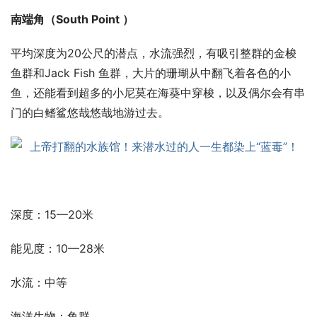
南端角（South Point ）
平均深度为20公尺的潜点，水流强烈，有吸引整群的金梭
鱼群和Jack Fish 鱼群，大片的珊瑚从中翻飞着各色的小
鱼，还能看到超多的小尼莫在海葵中穿梭，以及偶尔会有串
门的白鳍鲨悠哉悠哉地游过去。
深度：15—20米
能见度：10—28米
水流：中等
海洋生物：鱼群