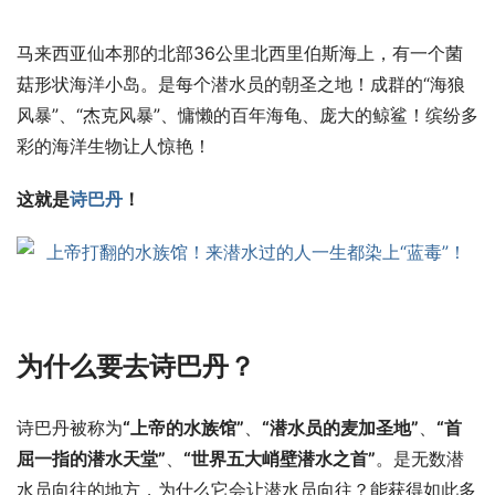
马来西亚仙本那的北部36公里北西里伯斯海上，有一个菌
菇形状海洋小岛。是每个潜水员的朝圣之地！成群的“海狼
风暴”、“杰克风暴”、慵懒的百年海龟、庞大的鲸鲨！缤纷多
彩的海洋生物让人惊艳！
这就是
诗巴丹
！
为什么要去诗巴丹？ 
诗巴丹被称为
“上帝的水族馆”
、
“潜水员的麦加圣地”
、
“首
屈一指的潜水天堂”
、
“世界五大峭壁潜水之首”
。是无数潜
水员向往的地方，为什么它会让潜水员向往？能获得如此多