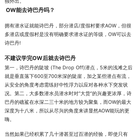
独外出。
 OW能去诗巴丹吗？
拥有潜水证就能诗巴丹，部分潜店/度假村要求AOW，但很
多潜店或度假村是没有明确要求潜水证的等级，OW可以去
诗巴丹!
不建议学完OW后就去诗巴丹
第一，诗巴丹的陡坡 (The Drop Off)潜点，5米的浅滩之后
就是垂直落下600至700米深的陡崖，加之某些潜点有流，
从安全的角度考虑需练好中性浮力以应对各种水下突发状
况。第二，大多数潜水员潜水时对”大货”的兴趣更浓厚，诗
巴丹的礁鲨在水深二三十米的地方较为聚集，而OW的最大
深度为十八米，所以从尽兴的角度来讲显然AOW能玩的更
嗨。
当然如果已经积累了几十潜甚至过百潜的经验，即使只有