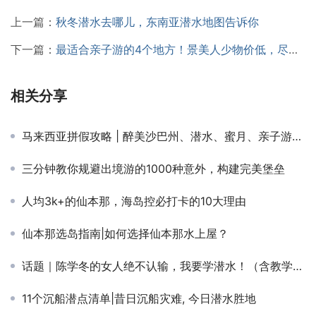
上一篇：
秋冬潜水去哪儿，东南亚潜水地图告诉你
下一篇：
最适合亲子游的4个地方！景美人少物价低，尽享天伦之乐！
相关分享
马来西亚拼假攻略 | 醉美沙巴州、潜水、蜜月、亲子游，长假短假出游同样尽兴！
三分钟教你规避出境游的1000种意外，构建完美堡垒
人均3k+的仙本那，海岛控必打卡的10大理由
仙本那选岛指南|如何选择仙本那水上屋？
话题｜陈学冬的女人绝不认输，我要学潜水！（含教学视频）
11个沉船潜点清单|昔日沉船灾难, 今日潜水胜地