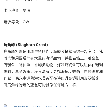
水下地形：斜坡
建议等级：OW
鹿角峰 (Staghorn Crest)
鹿角峰将鹿角珊瑚与黑珊瑚，海鞭和桶状海绵一起突出。浅
滩内和周围通常有大量的海洋生物，并且在墙上。引金鱼，
石斑鱼，神仙鱼，裸鳃类动物，虾和虾虎鱼可以让你在珊瑚
礁附近享受娱乐。潜入深海，寻找海龟，蝠鲼，白鳍礁鲨和
豹鲨，偶尔幸运的潜水员甚至在诗巴丹岛遇到扇形双髻鲨，
而鹿角峰附近的蓝色可能就像任何地方一样。