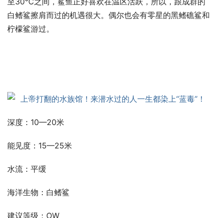
至30℃之间，鲨鱼正好喜欢在温区活跃，所以，跟成群的
白鳍鲨擦肩而过的机遇很大。偶尔也会有零星的黑鳍礁鲨和
柠檬鲨游过。
深度：10—20米
能见度：15—25米
水流：平缓
海洋生物：白鳍鲨
建议等级：OW