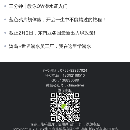
三分钟 | 教你OW潜水证入门
蓝色鸦片初体验，开启一生中不能错过的旅程！
截止2月2日，东南亚各国最新出入境政策!
涛岛⭐世界潜水员工厂，我在这里学潜水
办公固话：
0755-82337924
移动电话：
13392168510
QQ：138836099
微信公众号：chinadiver
微信客服:
保存二维码图片，使用微信扫一扫，添加客服
Copyright © 2018 深圳市壹路贸易有限公司 潜客 版权所有
粤
I
C
CP
备